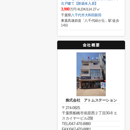
古戸建て【新築未入居】
3,980
万円 4LDK/114.27㎡
千葉県
八千代市
大和田新田
東葉高速鉄道「八千代緑が丘」駅 徒歩
14分
株式会社 アトムステーション
〒274-0825
千葉県船橋市前原西２丁目30-8 エ
スカイヤービル2階
TEL/047-470-8880
FAX/047-470-8881