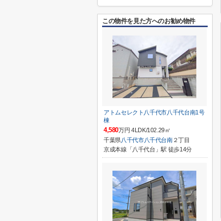
この物件を見た方へのお勧め物件
アトムセレクト八千代市八千代台南1号
棟
4,580
万円 4LDK/102.29㎡
千葉県
八千代市
八千代台南
２丁目
京成本線「八千代台」駅 徒歩14分