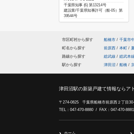
千葉県知事 (6) 第13214号
建設業/千葉県知事許可（般-05）第
39544号
市区町村から探す
船橋市
/
千葉市
町名から探す
前原西
/
本町
/
路線から探す
総武線
/
総武本
駅から探す
津田沼
/
船橋
/
津田沼駅の新築戸建て情報ならア
〒274-0825 千葉県船橋市前原西２丁目3
TEL：047-470-8880 / FAX：047-470-8881
ホーム