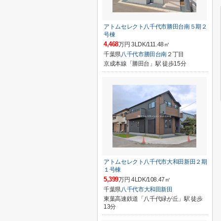
アトムセレクト八千代市勝田台南５期２
号棟
4,468
万円 3LDK/111.48㎡
千葉県
八千代市
勝田台南
２丁目
京成本線「勝田台」駅 徒歩15分
アトムセレクト八千代市大和田新田２期
１号棟
5,399
万円 4LDK/108.47㎡
千葉県
八千代市
大和田新田
東葉高速鉄道「八千代緑が丘」駅 徒歩
13分