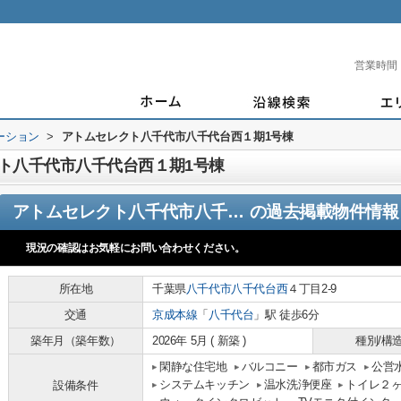
営業時間
ーション
>
アトムセレクト八千代市八千代台西１期1号棟
ト八千代市八千代台西１期1号棟
アトムセレクト八千代市八千代台西１期1号棟
の過去掲載物件情報
現況の確認はお気軽にお問い合わせください。
所在地
千葉県
八千代市
八千代台西
４丁目2-9
交通
京成本線
「
八千代台
」駅 徒歩6分
築年月（築年数）
2026年 5月 ( 新築 )
種別/構
閑静な住宅地
バルコニー
都市ガス
公営
システムキッチン
温水洗浄便座
トイレ２
設備条件