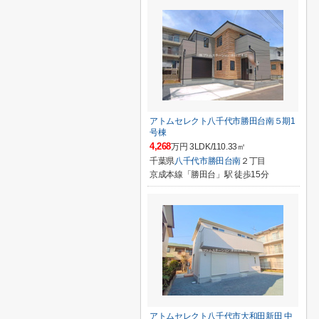
アトムセレクト八千代市勝田台南５期1
号棟
4,268
万円 3LDK/110.33㎡
千葉県
八千代市
勝田台南
２丁目
京成本線「勝田台」駅 徒歩15分
アトムセレクト八千代市大和田新田 中