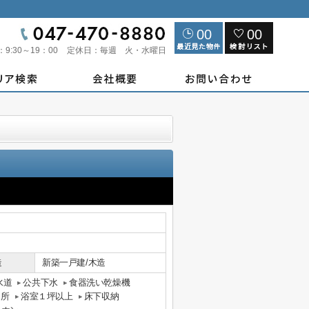
00
00
：
9:30～19：00
定休日：
毎週 火・水曜日
造
新築一戸建/木造
水道
公共下水
食器洗い乾燥機
ヶ所
浴室１坪以上
床下収納