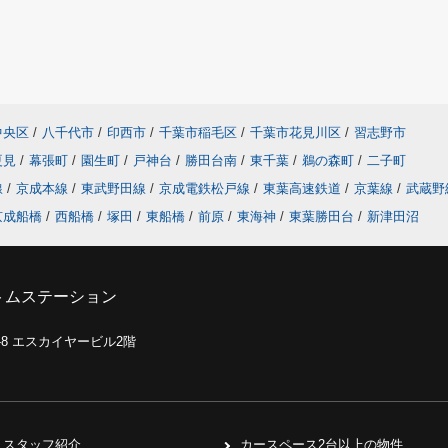
中央区
/
八千代市
/
印西市
/
千葉市稲毛区
/
千葉市花見川区
/
習志野市
夏見
/
幕張町
/
園生町
/
戸神台
/
勝田台南
/
東千葉
/
鵜の森町
/
二子町
線
/
京成本線
/
東武野田線
/
京成電鉄松戸線
/
東葉高速鉄道
/
京葉線
/
武蔵野
京成船橋
/
西船橋
/
塚田
/
東船橋
/
前原
/
東海神
/
東葉勝田台
/
新津田沼
トムステーション
0-8 エスカイヤービル2階
スタッフ紹介
カースペース2台以上の物件