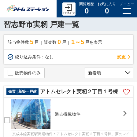
閲覧履歴
お気に入り
メニュー
0
0
習志野市実籾 戸建一覧
5
0
1～5
該当物件数
戸
販売数
戸
戸を表示
変更
絞り込み条件：
なし
販売物件のみ
アトムセレクト実籾２丁目１号棟
売買 | 新築一戸建
過去掲載物件
京成本線実籾駅周辺物件：アトムセレクト実籾２丁目１号棟。夢のマイ