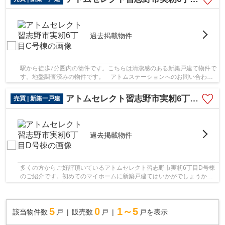
過去掲載物件
駅から徒歩7分圏内の物件です。こちらは清潔感のある新築戸建て物件で
す。地盤調査済みの物件です。 アトムステーションへのお問い合わせ
は、047-470-8880またはinfo@atom-station.co...
アトムセレクト習志野市実籾6丁目D号棟
売買 | 新築一戸建
過去掲載物件
多くの方からご好評頂いているアトムセレクト習志野市実籾6丁目D号棟
のご紹介です。初めてのマイホームに新築戸建てはいかがでしょうか。
徒歩7分圏内に立地する物件です。地盤調査済み...
5
0
1～5
該当物件数
戸
販売数
戸
戸を表示