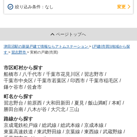
変更
絞り込み条件：
なし
ページトップへ
津田沼駅の新築戸建て情報ならアトムステーション
>
(戸建(売買))地域から探
す
>
習志野市
>
実籾の戸建(売買)
市区町村から探す
船橋市
/
八千代市
/
千葉市花見川区
/
習志野市
/
千葉市中央区
/
千葉市若葉区
/
印西市
/
千葉市稲毛区
/
鎌ケ谷市
/
佐倉市
町名から探す
習志野台
/
前原西
/
大和田新田
/
夏見
/
飯山満町
/
本町
/
勝田台南
/
八木が谷
/
大穴北
/
三山
路線から探す
京成電鉄松戸線
/
総武線
/
総武本線
/
京成本線
/
東葉高速鉄道
/
東武野田線
/
京葉線
/
東西線
/
武蔵野線
/