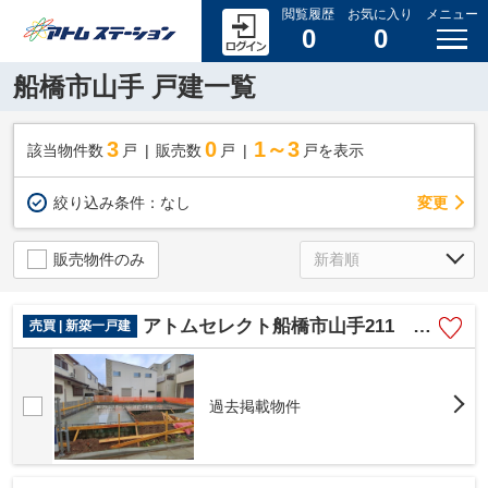
閲覧履歴
お気に入り
メニュー
0
0
船橋市山手 戸建一覧
3
0
1～3
該当物件数
戸
販売数
戸
戸を表示
変更
絞り込み条件：
なし
販売物件のみ
アトムセレクト船橋市山手211 1棟1号棟
売買 | 新築一戸建
過去掲載物件