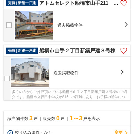
アトムセレクト船橋市山手211 １棟１号棟
売買 | 新築一戸建
過去掲載物件
船橋市山手２丁目新築戸建３号棟
売買 | 新築一戸建
過去掲載物件
多くの方からご好評頂いている船橋市山手２丁目新築戸建３号棟のご紹
介です。船橋市立行田中学校が815mの距離にあり、お子様の通学につい
て考えている方にもおすすめです。物件から489...
3
0
1～3
該当物件数
戸
販売数
戸
戸を表示
変更
絞り込み条件：
なし