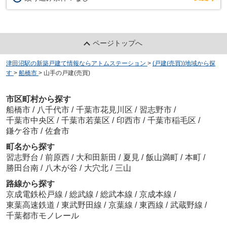
ページトップへ
津田沼駅の新築戸建て情報ならアトムステーション
>
(戸建(売買))地域から探
す
>
船橋市
>
山手の戸建(売買)
市区町村から探す
船橋市
/
八千代市
/
千葉市花見川区
/
習志野市
/
千葉市中央区
/
千葉市若葉区
/
印西市
/
千葉市稲毛区
/
鎌ケ谷市
/
佐倉市
町名から探す
習志野台
/
前原西
/
大和田新田
/
夏見
/
飯山満町
/
本町
/
勝田台南
/
八木が谷
/
大穴北
/
三山
路線から探す
京成電鉄松戸線
/
総武線
/
総武本線
/
京成本線
/
東葉高速鉄道
/
東武野田線
/
京葉線
/
東西線
/
武蔵野線
/
千葉都市モノレール