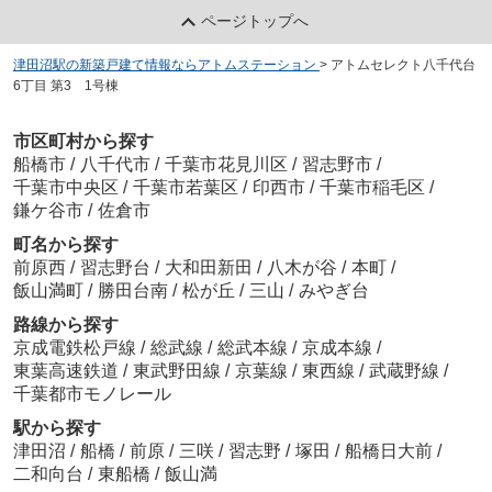
ページトップへ
津田沼駅の新築戸建て情報ならアトムステーション
>
アトムセレクト八千代台
6丁目 第3 1号棟
市区町村から探す
船橋市
/
八千代市
/
千葉市花見川区
/
習志野市
/
千葉市中央区
/
千葉市若葉区
/
印西市
/
千葉市稲毛区
/
鎌ケ谷市
/
佐倉市
町名から探す
前原西
/
習志野台
/
大和田新田
/
八木が谷
/
本町
/
飯山満町
/
勝田台南
/
松が丘
/
三山
/
みやぎ台
路線から探す
京成電鉄松戸線
/
総武線
/
総武本線
/
京成本線
/
東葉高速鉄道
/
東武野田線
/
京葉線
/
東西線
/
武蔵野線
/
千葉都市モノレール
駅から探す
津田沼
/
船橋
/
前原
/
三咲
/
習志野
/
塚田
/
船橋日大前
/
二和向台
/
東船橋
/
飯山満