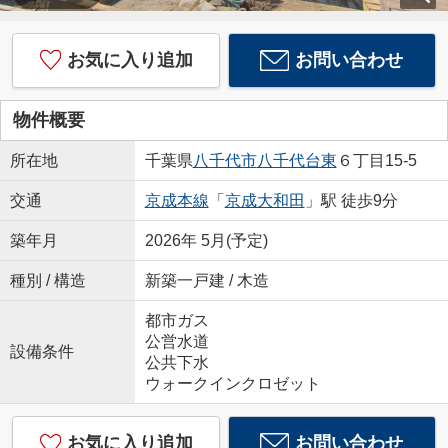
お気に入り追加
お問い合わせ
物件概要
所在地
千葉県
八千代市
八千代台東
６丁目15-5
交通
京成本線
「
京成大和田
」駅 徒歩9分
築年月
2026年 5月(予定)
種別 / 構造
新築一戸建 / 木造
都市ガス
公営水道
設備条件
公共下水
ウォークインクロゼット
お気に入り追加
お問い合わせ