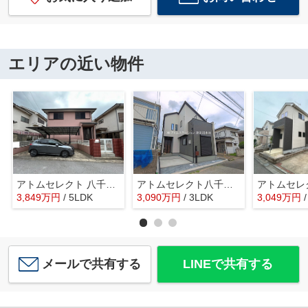
エリアの近い物件
アトムセレクト 八千代市大和田新田 中古戸建て
アトムセレクト八千代市大和田新田２６期１棟 １号棟
3,849
万
円
/ 5LDK
3,090
万
円
/ 3LDK
3,049
万
円
メールで共有する
LINEで共有する