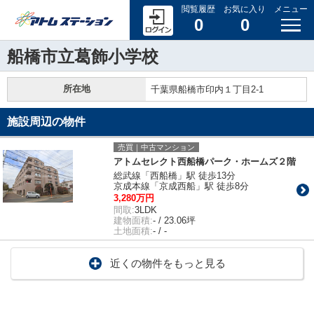
閲覧履歴
お気に入り
メニュー
0
0
船橋市立葛飾小学校
所在地
千葉県船橋市印内１丁目2-1
施設周辺の物件
売買｜中古マンション
アトムセレクト西船橋パーク・ホームズ２階
総武線「西船橋」駅 徒歩13分
京成本線「京成西船」駅 徒歩8分
3,280万円
間取:
3LDK
建物面積:
- / 23.06坪
土地面積:
- / -
近くの物件をもっと見る