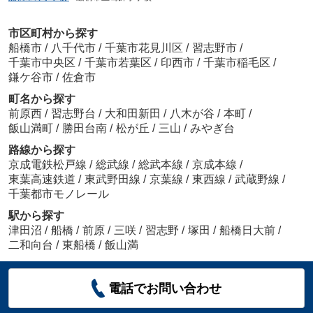
市区町村から探す
船橋市
/
八千代市
/
千葉市花見川区
/
習志野市
/
千葉市中央区
/
千葉市若葉区
/
印西市
/
千葉市稲毛区
/
鎌ケ谷市
/
佐倉市
町名から探す
前原西
/
習志野台
/
大和田新田
/
八木が谷
/
本町
/
飯山満町
/
勝田台南
/
松が丘
/
三山
/
みやぎ台
路線から探す
京成電鉄松戸線
/
総武線
/
総武本線
/
京成本線
/
東葉高速鉄道
/
東武野田線
/
京葉線
/
東西線
/
武蔵野線
/
千葉都市モノレール
駅から探す
津田沼
/
船橋
/
前原
/
三咲
/
習志野
/
塚田
/
船橋日大前
/
二和向台
/
東船橋
/
飯山満
電話でお問い合わせ