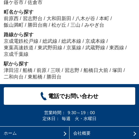
鎌ケ谷市
/
佐倉市
町名から探す
前原西
/
習志野台
/
大和田新田
/
八木が谷
/
本町
/
飯山満町
/
勝田台南
/
松が丘
/
三山
/
みやぎ台
路線から探す
京成電鉄松戸線
/
総武線
/
総武本線
/
京成本線
/
東葉高速鉄道
/
東武野田線
/
京葉線
/
武蔵野線
/
東西線
/
京成千葉線
駅から探す
津田沼
/
船橋
/
前原
/
三咲
/
習志野
/
船橋日大前
/
塚田
/
二和向台
/
東船橋
/
勝田台
電話でお問い合わせ
営業時間：
9:30～19：00
定休日：
毎週 火・水曜日
ホーム
会社概要