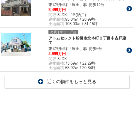
東武野田線「塚田」駅 徒歩14分
3,499万円
間取:
3LDK＋1S(納戸)
建物面積:
95.84㎡ / 28.99坪
土地面積:
103.00㎡ / 31.15坪
売買｜中古一戸建
アトムセレクト船橋市北本町２丁目中古戸建
て
東武野田線「塚田」駅 徒歩6分
2,999万円
間取:
3LDK
建物面積:
73.69㎡ / 22.29坪
土地面積:
68.92㎡ / 20.84坪
近くの物件をもっと見る