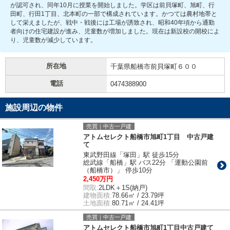
が認可され、同年10月に授業を開始しました。学区は前貝塚町、旭町、行
田町、行田1丁目、北本町の一部で構成されています。かつては農村地帯と
して栄えましたが、戦中・戦後には工場が誘致され、昭和40年頃から通勤
者向けの住宅建設が進み、児童数が増加しました。現在は新設校の開校によ
り、児童数が減少しています。
所在地
千葉県船橋市前貝塚町６００
電話
0474388900
施設周辺の物件
売買｜中古一戸建
アトムセレクト船橋市旭町1丁目 中古戸建
て
東武野田線「塚田」駅 徒歩15分
総武線「船橋」駅 バス22分 「運動公園前
（船橋市）」 停歩10分
2,450万円
間取:
2LDK＋1S(納戸)
建物面積:
78.66㎡ / 23.79坪
土地面積:
80.71㎡ / 24.41坪
売買｜中古一戸建
アトムセレクト船橋市旭町1丁目中古戸建て