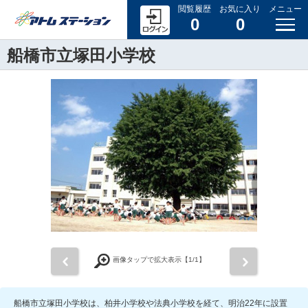
閲覧履歴
お気に入り
メニュー
0
0
船橋市立塚田小学校
前
次
画像タップで拡大表示【
1
/1】
船橋市立塚田小学校は、柏井小学校や法典小学校を経て、明治22年に設置