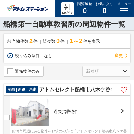
閲覧履歴
お気に入り
メニュー
0
0
船橋第一自動車教習所の周辺物件一覧
2
0
1～2
該当物件数
件
販売数
件
件を表示
変更
絞り込み条件：
なし
販売物件のみ
アトムセレクト船橋市八木ケ谷1号棟
売買 | 新築一戸建
過去掲載物件
船橋市周辺にある物件をお求めの方は「アトムセレクト船橋市八木ケ谷1