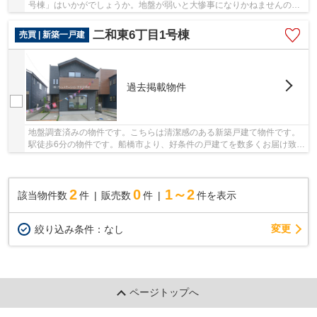
号棟」はいかがでしょうか。地盤が弱いと大惨事になりかねませんので
地盤調査はとても大切です。初めてのマイホー...
二和東6丁目1号棟
売買 | 新築一戸建
過去掲載物件
地盤調査済みの物件です。こちらは清潔感のある新築戸建て物件です。
駅徒歩6分の物件です。船橋市より、好条件の戸建てを数多くお届け致し
ます。ご質問、ご要望がございましたらinfo@a...
2
0
1～2
該当物件数
件
販売数
件
件を表示
変更
絞り込み条件：
なし
ページトップへ