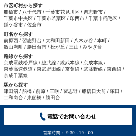
市区町村から探す
船橋市
/
八千代市
/
千葉市花見川区
/
習志野市
/
千葉市中央区
/
千葉市若葉区
/
印西市
/
千葉市稲毛区
/
鎌ケ谷市
/
佐倉市
町名から探す
前原西
/
習志野台
/
大和田新田
/
八木が谷
/
本町
/
飯山満町
/
勝田台南
/
松が丘
/
三山
/
みやぎ台
路線から探す
京成電鉄松戸線
/
総武線
/
総武本線
/
京成本線
/
東葉高速鉄道
/
東武野田線
/
京葉線
/
武蔵野線
/
東西線
/
京成千葉線
駅から探す
津田沼
/
船橋
/
前原
/
三咲
/
習志野
/
船橋日大前
/
塚田
/
二和向台
/
東船橋
/
勝田台
電話でお問い合わせ
営業時間：
9:30～19：00