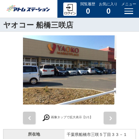
閲覧履歴
お気に入り
メニュー
0
0
ヤオコー 船橋三咲店
前
次
画像タップで拡大表示【
1
/1】
所在地
千葉県船橋市三咲５丁目３３－１