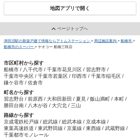
地図アプリで開く
ページトップへ
津田沼駅の新築戸建て情報ならアトムステーション
>
周辺施設案内
>
船橋市
>
船橋市のスーパー
>
ヤオコー 船橋三咲店
市区町村から探す
船橋市
/
八千代市
/
千葉市花見川区
/
習志野市
/
千葉市中央区
/
千葉市若葉区
/
印西市
/
千葉市稲毛区
/
鎌ケ谷市
/
佐倉市
町名から探す
習志野台
/
前原西
/
大和田新田
/
夏見
/
飯山満町
/
本町
/
勝田台南
/
八木が谷
/
大穴北
/
三山
路線から探す
京成電鉄松戸線
/
総武線
/
総武本線
/
京成本線
/
東葉高速鉄道
/
東武野田線
/
京葉線
/
東西線
/
武蔵野線
/
千葉都市モノレール