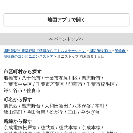
地図アプリで開く
ページトップへ
津田沼駅の新築戸建て情報ならアトムステーション
>
周辺施設案内
>
船橋市
>
船橋市のコンビニエンスストア
>
ミニストップ 前原西６丁目店
市区町村から探す
船橋市
/
八千代市
/
千葉市花見川区
/
習志野市
/
千葉市中央区
/
千葉市若葉区
/
印西市
/
千葉市稲毛区
/
鎌ケ谷市
/
佐倉市
町名から探す
前原西
/
習志野台
/
大和田新田
/
八木が谷
/
本町
/
飯山満町
/
勝田台南
/
松が丘
/
三山
/
みやぎ台
路線から探す
京成電鉄松戸線
/
総武線
/
総武本線
/
京成本線
/