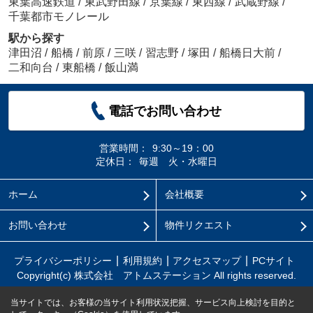
東葉高速鉄道
/
東武野田線
/
京葉線
/
東西線
/
武蔵野線
/
千葉都市モノレール
駅から探す
津田沼
/
船橋
/
前原
/
三咲
/
習志野
/
塚田
/
船橋日大前
/
二和向台
/
東船橋
/
飯山満
電話でお問い合わせ
営業時間：
9:30～19：00
定休日：
毎週 火・水曜日
ホーム
会社概要
お問い合わせ
物件リクエスト
プライバシーポリシー
利用規約
アクセスマップ
PCサイト
Copyright(c) 株式会社 アトムステーション All rights reserved.
当サイトでは、お客様の当サイト利用状況把握、サービス向上検討を目的と