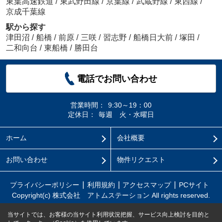
東葉高速鉄道
/
東武野田線
/
京葉線
/
武蔵野線
/
東西線
/
京成千葉線
駅から探す
津田沼
/
船橋
/
前原
/
三咲
/
習志野
/
船橋日大前
/
塚田
/
二和向台
/
東船橋
/
勝田台
電話でお問い合わせ
営業時間：
9:30～19：00
定休日：
毎週 火・水曜日
ホーム
会社概要
お問い合わせ
物件リクエスト
プライバシーポリシー
利用規約
アクセスマップ
PCサイト
Copyright(c) 株式会社 アトムステーション All rights reserved.
当サイトでは、お客様の当サイト利用状況把握、サービス向上検討を目的と