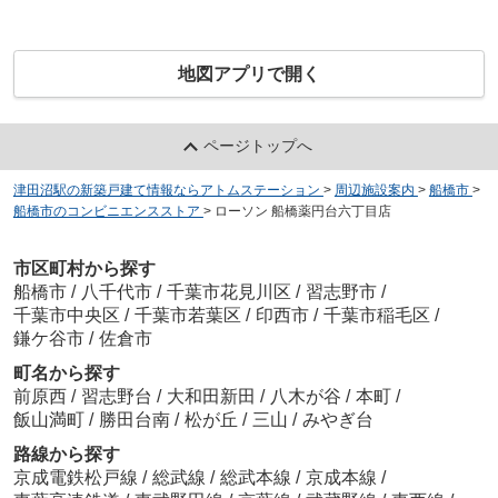
地図アプリで開く
ページトップへ
津田沼駅の新築戸建て情報ならアトムステーション
>
周辺施設案内
>
船橋市
>
船橋市のコンビニエンスストア
>
ローソン 船橋薬円台六丁目店
市区町村から探す
船橋市
/
八千代市
/
千葉市花見川区
/
習志野市
/
千葉市中央区
/
千葉市若葉区
/
印西市
/
千葉市稲毛区
/
鎌ケ谷市
/
佐倉市
町名から探す
前原西
/
習志野台
/
大和田新田
/
八木が谷
/
本町
/
飯山満町
/
勝田台南
/
松が丘
/
三山
/
みやぎ台
路線から探す
京成電鉄松戸線
/
総武線
/
総武本線
/
京成本線
/