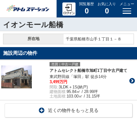
閲覧履歴
お気に入り
メニュー
0
0
イオンモール船橋
所在地
千葉県船橋市山手１丁目１－８
施設周辺の物件
売買｜中古一戸建
アトムセレクト船橋市旭町1丁目中古戸建て
東武野田線「塚田」駅 徒歩14分
3,499万円
間取:
3LDK＋1S(納戸)
建物面積:
95.84㎡ / 28.99坪
土地面積:
103.00㎡ / 31.15坪
近くの物件をもっと見る