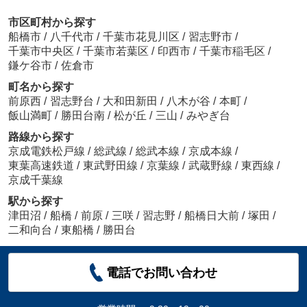
市区町村から探す
船橋市
/
八千代市
/
千葉市花見川区
/
習志野市
/
千葉市中央区
/
千葉市若葉区
/
印西市
/
千葉市稲毛区
/
鎌ケ谷市
/
佐倉市
町名から探す
前原西
/
習志野台
/
大和田新田
/
八木が谷
/
本町
/
飯山満町
/
勝田台南
/
松が丘
/
三山
/
みやぎ台
路線から探す
京成電鉄松戸線
/
総武線
/
総武本線
/
京成本線
/
東葉高速鉄道
/
東武野田線
/
京葉線
/
武蔵野線
/
東西線
/
京成千葉線
駅から探す
津田沼
/
船橋
/
前原
/
三咲
/
習志野
/
船橋日大前
/
塚田
/
二和向台
/
東船橋
/
勝田台
電話でお問い合わせ