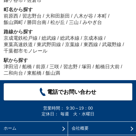
鎌ケ谷市
/
佐倉市
町名から探す
前原西
/
習志野台
/
大和田新田
/
八木が谷
/
本町
/
飯山満町
/
勝田台南
/
松が丘
/
三山
/
みやぎ台
路線から探す
京成電鉄松戸線
/
総武線
/
総武本線
/
京成本線
/
東葉高速鉄道
/
東武野田線
/
京葉線
/
東西線
/
武蔵野線
/
千葉都市モノレール
駅から探す
津田沼
/
船橋
/
前原
/
三咲
/
習志野
/
塚田
/
船橋日大前
/
二和向台
/
東船橋
/
飯山満
電話でお問い合わせ
営業時間：
9:30～19：00
定休日：
毎週 火・水曜日
ホーム
会社概要