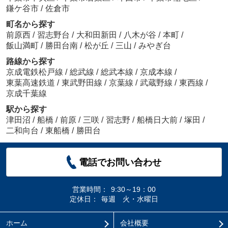
鎌ケ谷市
/
佐倉市
町名から探す
前原西
/
習志野台
/
大和田新田
/
八木が谷
/
本町
/
飯山満町
/
勝田台南
/
松が丘
/
三山
/
みやぎ台
路線から探す
京成電鉄松戸線
/
総武線
/
総武本線
/
京成本線
/
東葉高速鉄道
/
東武野田線
/
京葉線
/
武蔵野線
/
東西線
/
京成千葉線
駅から探す
津田沼
/
船橋
/
前原
/
三咲
/
習志野
/
船橋日大前
/
塚田
/
二和向台
/
東船橋
/
勝田台
電話でお問い合わせ
営業時間：
9:30～19：00
定休日：
毎週 火・水曜日
ホーム
会社概要