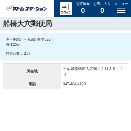
閲覧履歴
お気に入り
メニュー
0
0
船橋大穴郵便局
滝不動駅から直線距離で632m
海抜25ｍ
駐車台数：２台
千葉県船橋市大穴南１丁目３９－１
所在地
８
電話
047-464-4120