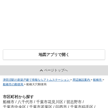
地図アプリで開く
ページトップへ
津田沼駅の新築戸建て情報ならアトムステーション
>
周辺施設案内
>
船橋市
>
船橋市の郵便局
>
船橋大穴郵便局
市区町村から探す
船橋市
/
八千代市
/
千葉市花見川区
/
習志野市
/
千葉市中央区
/
千葉市若葉区
/
印西市
/
千葉市稲毛区
/