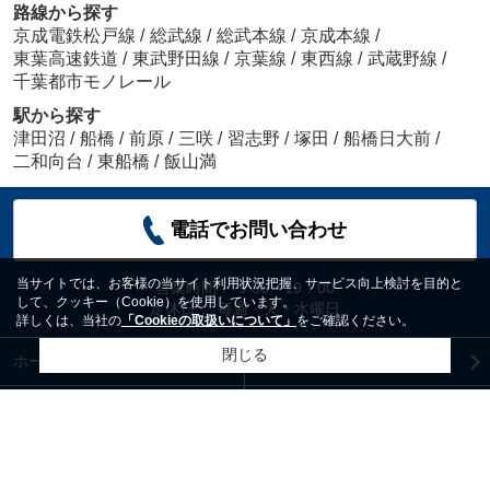
路線から探す
京成電鉄松戸線
/
総武線
/
総武本線
/
京成本線
/
東葉高速鉄道
/
東武野田線
/
京葉線
/
東西線
/
武蔵野線
/
千葉都市モノレール
駅から探す
津田沼
/
船橋
/
前原
/
三咲
/
習志野
/
塚田
/
船橋日大前
/
二和向台
/
東船橋
/
飯山満
電話でお問い合わせ
当サイトでは、お客様の当サイト利用状況把握、サービス向上検討を目的と
営業時間：
9:30～19：00
して、クッキー（Cookie）を使用しています。
定休日：
毎週 火・水曜日
詳しくは、当社の
「Cookieの取扱いについて」
をご確認ください。
閉じる
ホーム
会社概要
お問い合わせ
物件リクエスト
プライバシーポリシー
利用規約
アクセスマップ
PCサイト
Copyright(c) 株式会社 アトムステーション All rights reserved.