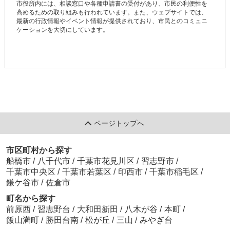
市役所内には、相談窓口や各種申請書の受付があり、市民の利便性を
高めるための取り組みも行われています。また、ウェブサイトでは、
最新の行政情報やイベント情報が提供されており、市民とのコミュニ
ケーションを大切にしています。
ページトップへ
市区町村から探す
船橋市
/
八千代市
/
千葉市花見川区
/
習志野市
/
千葉市中央区
/
千葉市若葉区
/
印西市
/
千葉市稲毛区
/
鎌ケ谷市
/
佐倉市
町名から探す
前原西
/
習志野台
/
大和田新田
/
八木が谷
/
本町
/
飯山満町
/
勝田台南
/
松が丘
/
三山
/
みやぎ台