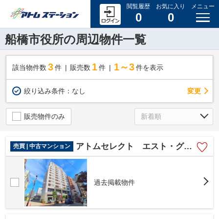
閲覧履歴
お気に入り
メニュー
0
0
船橋市役所の周辺物件一覧
3
1
1～3
該当物件数
件
販売数
件
件を表示
変更
絞り込み条件：
なし
販売物件のみ
アトムセレクト エスト・グランディール船橋本町１３階
売買 | 中古マンション
過去掲載物件