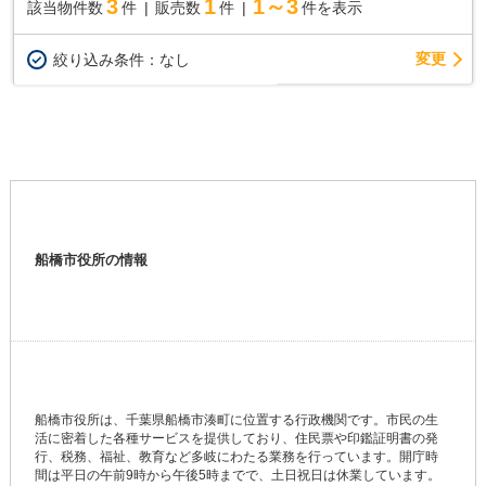
3
1
1～3
該当物件数
件
販売数
件
件を表示
変更
絞り込み条件：
なし
船橋市役所の情報
船橋市役所は、千葉県船橋市湊町に位置する行政機関です。市民の生
活に密着した各種サービスを提供しており、住民票や印鑑証明書の発
行、税務、福祉、教育など多岐にわたる業務を行っています。開庁時
間は平日の午前9時から午後5時までで、土日祝日は休業しています。