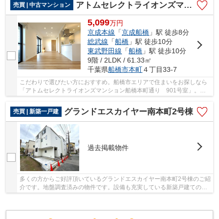
アトムセレクトライオンズマンション船橋本町通り 9階
売買 | 中古マンション
5,099
万
円
京成本線
「
京成船橋
」駅 徒歩8分
総武線
「
船橋
」駅 徒歩10分
東武野田線
「
船橋
」駅 徒歩10分
9階 / 2LDK / 61.33㎡
千葉県
船橋市
本町
４丁目33-7
こだわりで選びたい方におすすめ。船橋市エリアで住まいをお探しなら
「アトムセレクトライオンズマンション船橋本町通り 901号室」。船
橋市立船橋小学校が徒歩5分のところにあり、お...
グランドエスカイヤー南本町2号棟
売買 | 新築一戸建
過去掲載物件
多くの方からご好評頂いているグランドエスカイヤー南本町2号棟のご紹
介です。地盤調査済みの物件です。設備も充実している新築戸建ての物
件はいかがでしょうか。駅まで徒歩15分の物件...