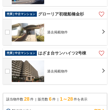
グローリア初穂船橋金杉
売買 | 中古マンション
過去掲載物件
はざま台サンハイツ2号棟
売買 | 中古マンション
過去掲載物件
28
6
1～28
該当物件数
件
販売数
件
件を表示