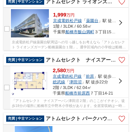
アトムセレクト ライオンズガーデン船橋薬園台１階
売買 | 中古マンション
1,999
万
円
京成電鉄松戸線
「
薬園台
」駅 徒歩12分
1階 / 3LDK / 60.58㎡
千葉県
船橋市
飯山満町
３丁目1538-67
京成電鉄松戸線薬園台駅周辺への引っ越しをお考えなら「アトムセレク
ト ライオンズガーデン船橋薬園台１階」。通学区域内の小学校は船橋市
立七林小学校で徒歩10分です。中古マンショ...
アトムセレクト ナイスアーバン津田沼２階
売買 | 中古マンション
2,580
万
円
京成電鉄松戸線
「
前原
」駅 徒歩3分
総武線
「
津田沼
」駅 徒歩22分
2階 / 3LDK / 62.04㎡
千葉県
船橋市
前原西
７丁目14-21
「アトムセレクト ナイスアーバン津田沼２階」のここがイチオシ。徒
歩18分の場所に船橋市立中野木小学校があります。全居室収納は一時的
にものを移動したい時に活躍します。お引越し...
アトムセレクト パークハウス木々津田沼前原2階
売買 | 中古マンション