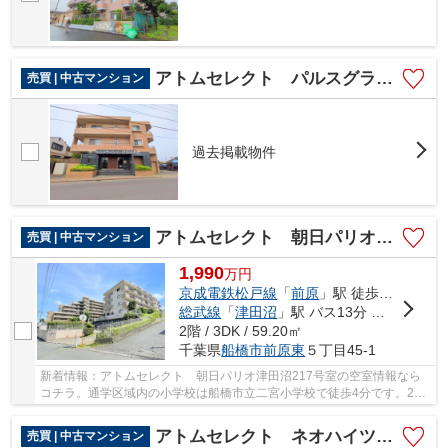
アトムセレクト パルスグランレジオ船橋1階
売買 | 中古マンション
過去掲載物件
アトムセレクト 朝日パリオ津田沼2階
売買 | 中古マンション
1,990
万
円
京成電鉄松戸線
「
前原
」駅 徒歩10分
総武線
「
津田沼
」駅 バス13分 「御嶽神社（千葉県）」 停歩7分
2階 / 3DK / 59.20㎡
千葉県
船橋市
前原東
５丁目45-1
新着情報：アトムセレクト 朝日パリオ津田沼217号室の空室情報なら
コチラ。通学区域内の小学校は船橋市立二宮小学校で徒歩4分です。2駅
利用できる場所にあるので利便性が高いです。船...
アトムセレクト ネオハイツ船橋薬円台公園 8階
売買 | 中古マンション