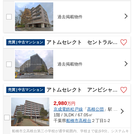
過去掲載物件
アトムセレクト セントラルコート習志野台1008号室
売買 | 中古マンション
過去掲載物件
アトムセレクト アンビシャス船橋高根台102号室
売買 | 中古マンション
2,980
万
円
京成電鉄松戸線
「
高根公団
」駅 徒歩9分
1階 / 3LDK / 67.05㎡
千葉県
船橋市
高根台
２丁目1-2
船橋市立高根台第三小学校が通学範囲内、学校まで徒歩9分。システムキ