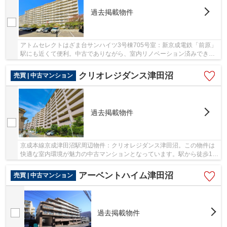
過去掲載物件
アトムセレクトはざま台サンハイツ3号棟705号室：新京成電鉄「前原」
駅にも近くて便利。中古でありながら、室内リノベーション済みできれ
いな一押しのマンションとなっています。また...
クリオレジダンス津田沼
売買 | 中古マンション
過去掲載物件
京成本線京成津田沼駅周辺物件：クリオレジダンス津田沼。この物件は
快適な室内環境が魅力の中古マンションとなっています。駅から徒歩13
分に位置する物件です。習志野市ならお勧めの...
アーベントハイム津田沼
売買 | 中古マンション
過去掲載物件