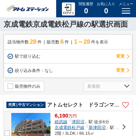
閲覧履歴
お気に入り
メニュー
0
0
京成電鉄京成電鉄松戸線の駅選択画面
28
6
1～28
該当物件数
件
販売数
件
件を表示
駅で絞り込む
変更
変更
絞り込み条件：
なし
販売物件のみ
アトムセレクト ドラゴンマンション津田沼ヒルズ壱番管
売買 | 中古マンション
6,190
万
円
総武線
「
津田沼
」駅 徒歩6分
京成電鉄松戸線
「
新津田沼
」駅 徒歩9分
2階 / 3LDK / 86.15㎡