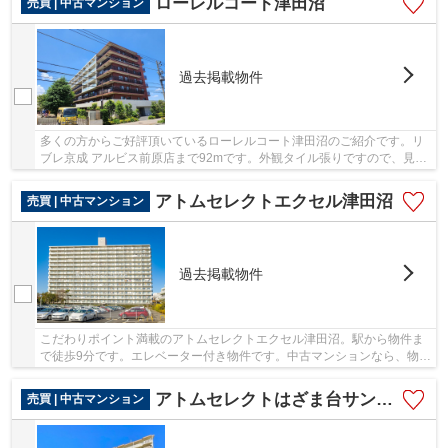
ローレルコート津田沼
売買 | 中古マンション
過去掲載物件
多くの方からご好評頂いているローレルコート津田沼のご紹介です。リ
ブレ京成 アルビス前原店まで92mです。外観タイル張りですので、見た
目も華やかです。中古ながらも綺麗な室内と魅...
アトムセレクトエクセル津田沼
売買 | 中古マンション
過去掲載物件
こだわりポイント満載のアトムセレクトエクセル津田沼。駅から物件ま
で徒歩9分です。エレベーター付き物件です。中古マンションなら、物件
の購入もスムーズです。不動産のことで アト...
アトムセレクトはざま台サンハイツ3号棟705号室
売買 | 中古マンション