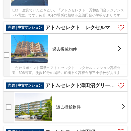
ぜひ一度見ていただきたい、「アトムセレクト 秀和薬円台レジデンス
505号室」です。徒歩10分の場所に船橋市立薬円台小学校があります。
マンションにどんな人が住んでいるのかも中古マ...
アトムセレクト レクセルマンション高根公団 6階
売買 | 中古マンション
過去掲載物件
こだわりポイント満載のアトムセレクト レクセルマンション高根公
団 606号室。徒歩10分の場所に船橋市立高根台第三小学校がありま
す。中古でありながら、室内もきれいな一押しのマン...
アトムセレクト津田沼グリーンハイツ６号棟１０１号室
売買 | 中古マンション
過去掲載物件