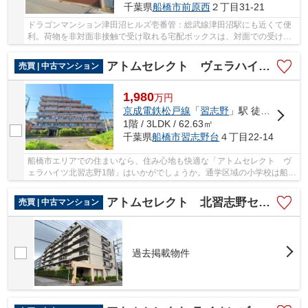
千葉県
船橋市
前原西
２丁目31-21
ドラゴンマンション津田沼ヒルズ壱番管：総武線津田沼駅にも近くて便
利。荷物を非対面非接触で受け取れる宅配ボックスは、対面での受け渡
しに不安がある方におすすめです。共有部分も...
アトムセレクト ヴェラハイツ北習志野1階
売買 | 中古マンション
1,980
万
円
京成電鉄松戸線
「
習志野
」駅 徒歩9分
1階 / 3LDK / 62.63㎡
千葉県
船橋市
習志野台
４丁目22-14
船橋市エリアでの住まいなら、住み心地も快適な「アトムセレクト ヴ
ェラハイツ北習志野1階」はいかがでしょうか。通学区域の小学校は船橋
市立習志野台第一小学校徒歩12分。バイク置場...
アトムセレクト 北習志野セントラルハイツ3階
売買 | 中古マンション
過去掲載物件