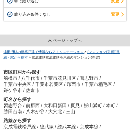
駅で絞り込む
変更
変更
絞り込み条件：
なし
ページトップへ
津田沼駅の新築戸建て情報ならアトムステーション
>
(マンション(売買))路
線・駅から探す
>
京成電鉄京成電鉄松戸線のマンション(売買)
市区町村から探す
船橋市
/
八千代市
/
千葉市花見川区
/
習志野市
/
千葉市中央区
/
千葉市若葉区
/
印西市
/
千葉市稲毛区
/
鎌ケ谷市
/
佐倉市
町名から探す
習志野台
/
前原西
/
大和田新田
/
夏見
/
飯山満町
/
本町
/
勝田台南
/
八木が谷
/
大穴北
/
三山
路線から探す
京成電鉄松戸線
/
総武線
/
総武本線
/
京成本線
/