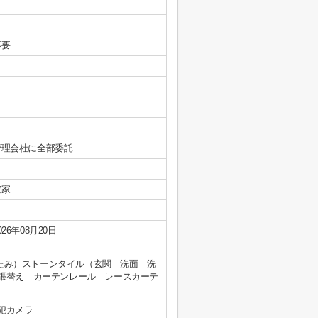
不要
管理会社に全部委託
空家
026年08月20日
たたみ）ストーンタイル（玄関 洗面 洗
張替え カーテンレール レースカーテ
犯カメラ