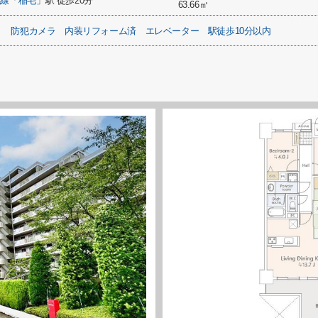
武線
「
稲毛
」駅 徒歩20分
63.66㎡
）
防犯カメラ
内装リフォーム済
エレベーター
駅徒歩10分以内