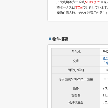
（※元利均等方式 金利
5.00％まで
※返
（※ボーナスは
年2回
で計算しています
（※物件購入時、その他諸費用が発生
物件概要
所在地
千
総
交通
千
間取り/詳細
3L
専有面積/バルコニー面積
63.
価格
2,
管理費
11,
修繕積立金
8,2