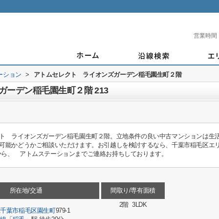
営業時間
ーション
>
アトムセレクト ライオンズガーデン稲毛園生町２階
ーデン稲毛園生町２階 213
ト ライオンズガーデン稲毛園生町２階。立地条件の良い中古マンションは生
能かどうかご相談いただけます。お引越しを検討するなら、千葉市稲毛区エリアはい
ion.co.jpから、 アトムステーションまでご連絡お持ちしております。
所在地/交通
間取り/専有面積
2階 3LDK
県
千葉市稲毛区
園生町
979-1