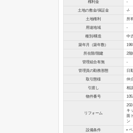
権利金
-
土地の敷金/保証金
-/-
土地権利
所
用途地域
-
種別/構造
中
築年月（築年数）
19
所在階/階建
2階
管理組合有無
-
管理員の勤務形態
日
取引態様
仲
引渡し
相
物件番号
105
20
キ
リフォーム
面
ン
ペ
設備条件