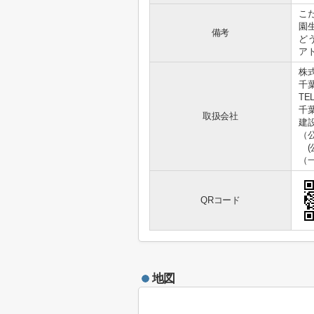
こ
園
備考
ど
ア
株
千
TEL
千葉
取扱会社
建設
（
(
（
QRコード
地図