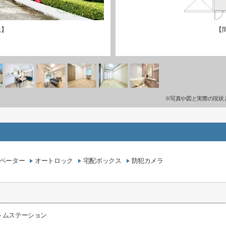
観】
【
※写真や図と実際の現状
ベーター
オートロック
宅配ボックス
防犯カメラ
トムステーション