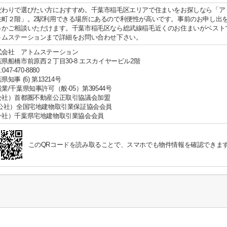
だわりで選びたい方におすすめ。千葉市稲毛区エリアで住まいをお探しなら「ア
生町２階」。2駅利用できる場所にあるので利便性が高いです。事前のお申し出
うかご相談いただけます。千葉市稲毛区なら総武線稲毛近くのお住まいがベストでしょ
トムステーションまで詳細をお問い合わせ下さい。
式会社 アトムステーション
葉県船橋市前原西２丁目30-8 エスカイヤービル2階
:047-470-8880
県知事 (6) 第13214号
業/千葉県知事許可（般-05）第39544号
公社）首都圏不動産公正取引協議会加盟
公社）全国宅地建物取引業保証協会会員
一社）千葉県宅地建物取引業協会会員
このQRコードを読み取ることで、スマホでも物件情報を確認できま