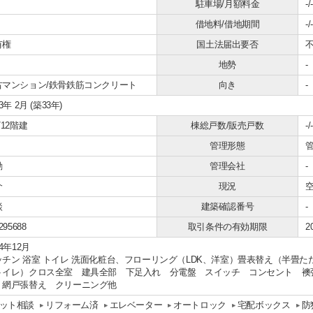
駐車場/月額料金
-/-
借地料/借地期間
-/-
有権
国土法届出要否
地勢
-
古マンション/鉄骨鉄筋コンクリート
向き
-
93年 2月 (築33年)
/12階建
棟総戸数/販売戸数
-/-
管理形態
勤
管理会社
-
介
現況
談
建築確認番号
-
295688
取引条件の有効期限
2
24年12月
ッチン 浴室 トイレ 洗面化粧台、フローリング（LDK、洋室）畳表替え（半畳
トイレ）クロス全室 建具全部 下足入れ 分電盤 スイッチ コンセント 襖
 網戸張替え クリーニング他
ット相談
リフォーム済
エレベーター
オートロック
宅配ボックス
防