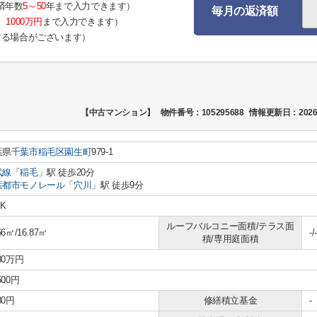
済年数
5～50
年まで入力できます）
毎月の返済額
。
1000万円
まで入力できます）
する場合がございます）
【中古マンション】
物件番号：105295688
情報更新日：2026
葉県
千葉市稲毛区
園生町
979-1
武線
「
稲毛
」駅 徒歩20分
葉都市モノレール
「
穴川
」駅 徒歩9分
DK
ルーフバルコニー面積/テラス面
66㎡/16.87㎡
-/-
積/専用庭面積
380万円
500円
80円
修繕積立基金
-