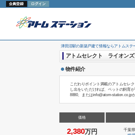
津田沼駅の新築戸建て情報ならアトムステ
アトムセレクト ライオンズガ
物件紹介
こだわりポイント満載のアトムセレク
し出をいただければ、ペットの飼育が可
8880、またはinfo@atom-stat
価格
2,380
千葉
万円