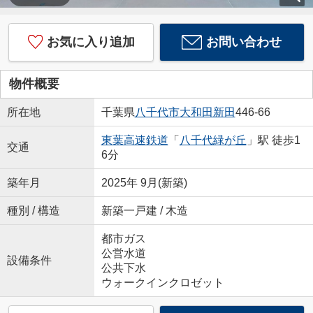
お気に入り追加
お問い合わせ
物件概要
所在地
千葉県
八千代市
大和田新田
446-66
東葉高速鉄道
「
八千代緑が丘
」駅 徒歩1
交通
6分
築年月
2025年 9月(新築)
種別 / 構造
新築一戸建 / 木造
都市ガス
公営水道
設備条件
公共下水
ウォークインクロゼット