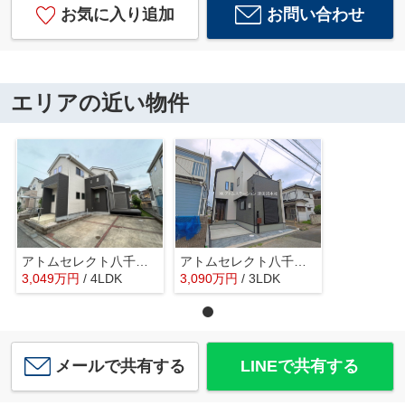
お気に入り追加
お問い合わせ
エリアの近い物件
アトムセレクト八千代市勝田台6丁目 中古戸建て
アトムセレクト八千代市大和田新田２６期１棟 １号棟
3,049
万
円
/ 4LDK
3,090
万
円
/ 3LDK
メールで共有する
LINEで共有する