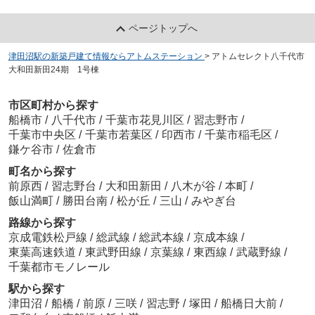
ページトップへ
津田沼駅の新築戸建て情報ならアトムステーション
>
アトムセレクト八千代市
大和田新田24期 1号棟
市区町村から探す
船橋市
/
八千代市
/
千葉市花見川区
/
習志野市
/
千葉市中央区
/
千葉市若葉区
/
印西市
/
千葉市稲毛区
/
鎌ケ谷市
/
佐倉市
町名から探す
前原西
/
習志野台
/
大和田新田
/
八木が谷
/
本町
/
飯山満町
/
勝田台南
/
松が丘
/
三山
/
みやぎ台
路線から探す
京成電鉄松戸線
/
総武線
/
総武本線
/
京成本線
/
東葉高速鉄道
/
東武野田線
/
京葉線
/
東西線
/
武蔵野線
/
千葉都市モノレール
駅から探す
津田沼
/
船橋
/
前原
/
三咲
/
習志野
/
塚田
/
船橋日大前
/