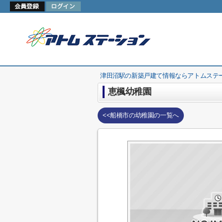
津田沼駅の新築戸建て情報ならアトムステ
恵楓幼稚園
<<船橋市の幼稚園の一覧へ