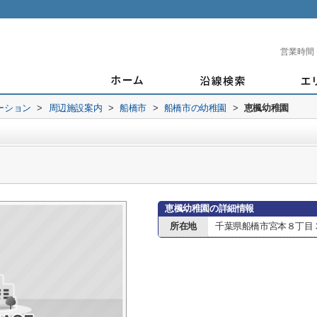
営業時間
ーション
>
周辺施設案内
>
船橋市
>
船橋市の幼稚園
>
恵楓幼稚園
恵楓幼稚園の詳細情報
所在地
千葉県船橋市宮本８丁目