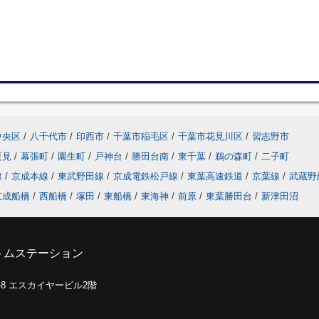
中央区
/
八千代市
/
印西市
/
千葉市稲毛区
/
千葉市花見川区
/
習志野市
夏見
/
幕張町
/
園生町
/
戸神台
/
勝田台南
/
東千葉
/
鵜の森町
/
二子町
線
/
京成本線
/
東武野田線
/
京成電鉄松戸線
/
東葉高速鉄道
/
京葉線
/
武蔵野
京成船橋
/
西船橋
/
塚田
/
東船橋
/
東海神
/
前原
/
東葉勝田台
/
新津田沼
トムステーション
0-8 エスカイヤービル2階