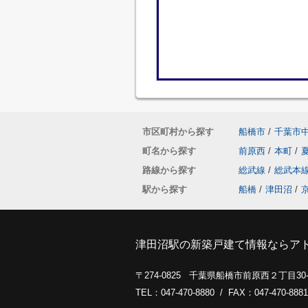
市区町村から探す
船橋市
/
千葉市
町名から探す
前原西
/
本町
/
路線から探す
総武線
/
総武本
駅から探す
船橋
/
津田沼
/
津田沼駅の新築戸建て情報ならア
〒274-0825 千葉県船橋市前原西２丁目3
TEL：047-470-8880 / FAX：047-470-8881