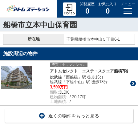
閲覧履歴
お気に入り
メニュー
0
0
船橋市立本中山保育園
所在地
千葉県船橋市本中山５丁目6-1
施設周辺の物件
売買｜中古マンション
アトムセレクト エステ・スクエア船橋7階
総武線「西船橋」駅 徒歩15分
総武線「下総中山」駅 徒歩13分
3,590万円
間取:
3LDK
建物面積:
- / 20.17坪
土地面積:
- / -
近くの物件をもっと見る