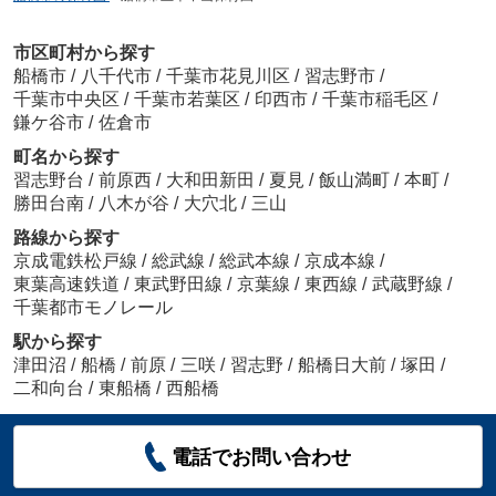
市区町村から探す
船橋市
/
八千代市
/
千葉市花見川区
/
習志野市
/
千葉市中央区
/
千葉市若葉区
/
印西市
/
千葉市稲毛区
/
鎌ケ谷市
/
佐倉市
町名から探す
習志野台
/
前原西
/
大和田新田
/
夏見
/
飯山満町
/
本町
/
勝田台南
/
八木が谷
/
大穴北
/
三山
路線から探す
京成電鉄松戸線
/
総武線
/
総武本線
/
京成本線
/
東葉高速鉄道
/
東武野田線
/
京葉線
/
東西線
/
武蔵野線
/
千葉都市モノレール
駅から探す
津田沼
/
船橋
/
前原
/
三咲
/
習志野
/
船橋日大前
/
塚田
/
二和向台
/
東船橋
/
西船橋
電話でお問い合わせ