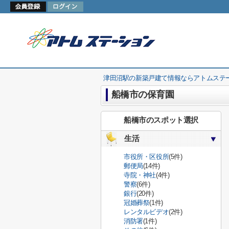
津田沼駅の新築戸建て情報ならアトムステ
船橋市の保育園
船橋市のスポット選択
生活
市役所・区役所
(5件)
郵便局
(14件)
寺院・神社
(4件)
警察
(6件)
銀行
(20件)
冠婚葬祭
(1件)
レンタルビデオ
(2件)
消防署
(1件)