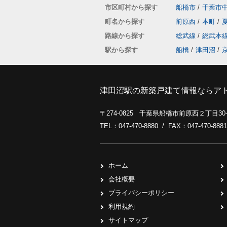
市区町村から探す
船橋市
/
千葉市
町名から探す
前原西
/
本町
/
路線から探す
総武線
/
総武本
駅から探す
船橋
/
津田沼
/
津田沼駅の新築戸建て情報ならア
〒274-0825 千葉県船橋市前原西２丁目3
TEL：047-470-8880 / FAX：047-470-8881
ホーム
会社概要
プライバシーポリシー
利用規約
サイトマップ