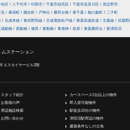
中央区
/
八千代市
/
印西市
/
千葉市稲毛区
/
千葉市花見川区
/
習志野市
夏見
/
幕張町
/
園生町
/
戸神台
/
勝田台南
/
東千葉
/
鵜の森町
/
二子町
線
/
京成本線
/
東武野田線
/
京成電鉄松戸線
/
東葉高速鉄道
/
京葉線
/
武蔵野
京成船橋
/
西船橋
/
塚田
/
東船橋
/
東海神
/
前原
/
東葉勝田台
/
新津田沼
トムステーション
0-8 エスカイヤービル2階
スタッフ紹介
カースペース2台以上の物件
お客様の声
即入居可能物件
周辺施設検索
駅徒歩10分の物件
お問い合わせ
津田沼駅周辺の物件
建築条件なしの土地