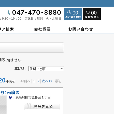
00
00
：
9:30～19：00
定休日：
毎週 火・水曜日
対応できません。
並び順：
20
<<前へ
1
2
次へ>>
最初
件表示
金杉台保育園
千葉県船橋市金杉台１丁目