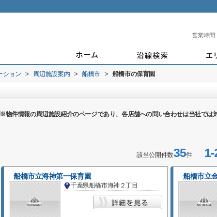
営業時間
ーション
>
周辺施設案内
>
船橋市
>
船橋市の保育園
※物件情報の周辺施設紹介のページであり、各店舗への問い合わせは当社では
35
1-
該当公開件数
件
船橋市立海神第一保育園
船橋市立
千葉県船橋市海神２丁目