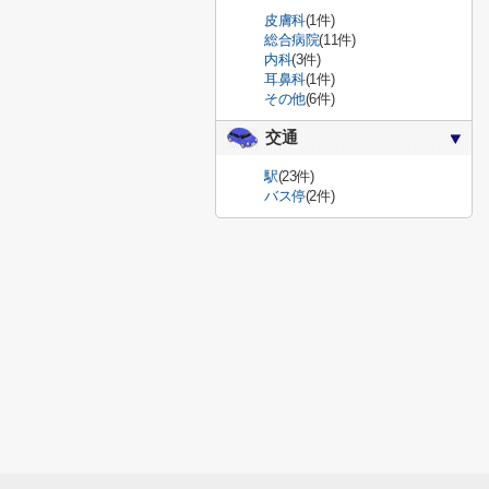
皮膚科
(1件)
総合病院
(11件)
内科
(3件)
耳鼻科
(1件)
その他
(6件)
交通
駅
(23件)
バス停
(2件)