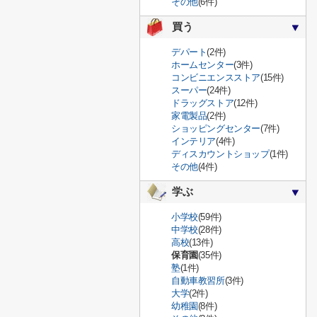
その他
(6件)
買う
デパート
(2件)
ホームセンター
(3件)
コンビニエンスストア
(15件)
スーパー
(24件)
ドラッグストア
(12件)
家電製品
(2件)
ショッピングセンター
(7件)
インテリア
(4件)
ディスカウントショップ
(1件)
その他
(4件)
学ぶ
小学校
(59件)
中学校
(28件)
高校
(13件)
保育園
(35件)
塾
(1件)
自動車教習所
(3件)
大学
(2件)
幼稚園
(8件)