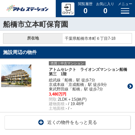
閲覧履歴
お気に入り
メニュー
0
0
船橋市立本町保育園
所在地
千葉県船橋市本町６丁目7-18
施設周辺の物件
売買｜中古マンション
アトムセレクト ライオンズマンション船橋
第三 1階
総武線「船橋」駅 徒歩7分
京成本線「京成船橋」駅 徒歩9分
東武野田線「船橋」駅 徒歩7分
3,480万円
間取:
2LDK＋1S(納戸)
建物面積:
- / 19.48坪
土地面積:
- / -
近くの物件をもっと見る