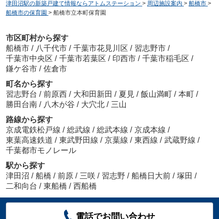
津田沼駅の新築戸建て情報ならアトムステーション
>
周辺施設案内
>
船橋市
>
船橋市の保育園
>
船橋市立本町保育園
市区町村から探す
船橋市
/
八千代市
/
千葉市花見川区
/
習志野市
/
千葉市中央区
/
千葉市若葉区
/
印西市
/
千葉市稲毛区
/
鎌ケ谷市
/
佐倉市
町名から探す
習志野台
/
前原西
/
大和田新田
/
夏見
/
飯山満町
/
本町
/
勝田台南
/
八木が谷
/
大穴北
/
三山
路線から探す
京成電鉄松戸線
/
総武線
/
総武本線
/
京成本線
/
東葉高速鉄道
/
東武野田線
/
京葉線
/
東西線
/
武蔵野線
/
千葉都市モノレール
駅から探す
津田沼
/
船橋
/
前原
/
三咲
/
習志野
/
船橋日大前
/
塚田
/
二和向台
/
東船橋
/
西船橋
電話でお問い合わせ