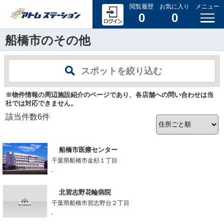
閲覧履歴
お気に入り
メニュー
0
0
船橋市のその他
スポットを絞り込む
※物件情報の周辺施設紹介のページであり、各店舗への問い合わせは当
社では対応できません。
該当件数
6
件
船橋市医療センター
千葉県船橋市金杉１丁目
-
北習志野花輪病院
千葉県船橋市習志野台２丁目
-