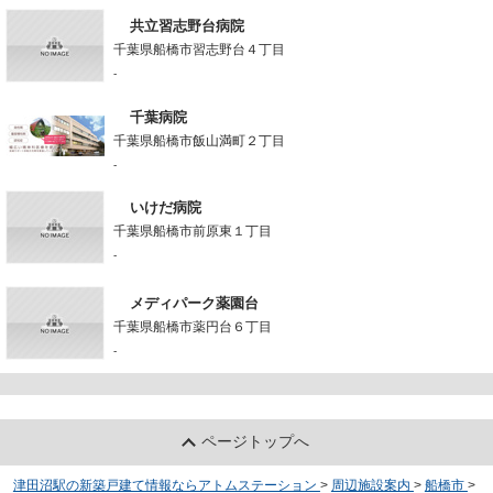
共立習志野台病院
千葉県船橋市習志野台４丁目
-
千葉病院
千葉県船橋市飯山満町２丁目
-
いけだ病院
千葉県船橋市前原東１丁目
-
メディパーク薬園台
千葉県船橋市薬円台６丁目
-
ページトップへ
津田沼駅の新築戸建て情報ならアトムステーション
>
周辺施設案内
>
船橋市
>