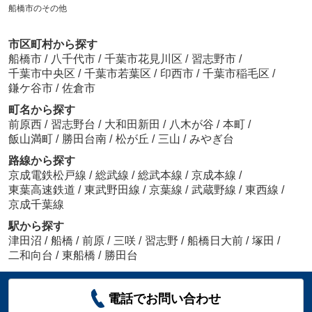
船橋市のその他
市区町村から探す
船橋市
/
八千代市
/
千葉市花見川区
/
習志野市
/
千葉市中央区
/
千葉市若葉区
/
印西市
/
千葉市稲毛区
/
鎌ケ谷市
/
佐倉市
町名から探す
前原西
/
習志野台
/
大和田新田
/
八木が谷
/
本町
/
飯山満町
/
勝田台南
/
松が丘
/
三山
/
みやぎ台
路線から探す
京成電鉄松戸線
/
総武線
/
総武本線
/
京成本線
/
東葉高速鉄道
/
東武野田線
/
京葉線
/
武蔵野線
/
東西線
/
京成千葉線
駅から探す
津田沼
/
船橋
/
前原
/
三咲
/
習志野
/
船橋日大前
/
塚田
/
二和向台
/
東船橋
/
勝田台
電話でお問い合わせ