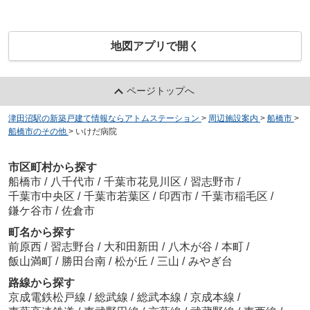
地図アプリで開く
ページトップへ
津田沼駅の新築戸建て情報ならアトムステーション
>
周辺施設案内
>
船橋市
>
船橋市のその他
>
いけだ病院
市区町村から探す
船橋市
/
八千代市
/
千葉市花見川区
/
習志野市
/
千葉市中央区
/
千葉市若葉区
/
印西市
/
千葉市稲毛区
/
鎌ケ谷市
/
佐倉市
町名から探す
前原西
/
習志野台
/
大和田新田
/
八木が谷
/
本町
/
飯山満町
/
勝田台南
/
松が丘
/
三山
/
みやぎ台
路線から探す
京成電鉄松戸線
/
総武線
/
総武本線
/
京成本線
/