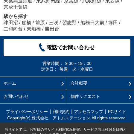
東葉高速鉄道
/
東武野田線
/
京葉線
/
武蔵野線
/
東西線
/
京成千葉線
駅から探す
津田沼
/
船橋
/
前原
/
三咲
/
習志野
/
船橋日大前
/
塚田
/
二和向台
/
東船橋
/
勝田台
電話でお問い合わせ
営業時間：
9:30～19：00
定休日：
毎週 火・水曜日
ホーム
会社概要
お問い合わせ
物件リクエスト
プライバシーポリシー
利用規約
アクセスマップ
PCサイト
Copyright(c) 株式会社 アトムステーション All rights reserved.
当サイトでは、お客様の当サイト利用状況把握、サービス向上検討を目的と