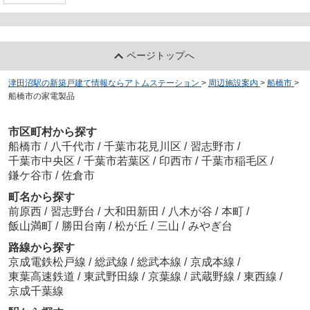
ページトップへ
津田沼駅の新築戸建て情報ならアトムステーション
>
周辺施設案内
>
船橋市
>
船橋市の家電製品
市区町村から探す
船橋市
/
八千代市
/
千葉市花見川区
/
習志野市
/
千葉市中央区
/
千葉市若葉区
/
印西市
/
千葉市稲毛区
/
鎌ケ谷市
/
佐倉市
町名から探す
前原西
/
習志野台
/
大和田新田
/
八木が谷
/
本町
/
飯山満町
/
勝田台南
/
松が丘
/
三山
/
みやぎ台
路線から探す
京成電鉄松戸線
/
総武線
/
総武本線
/
京成本線
/
東葉高速鉄道
/
東武野田線
/
京葉線
/
武蔵野線
/
東西線
/
京成千葉線