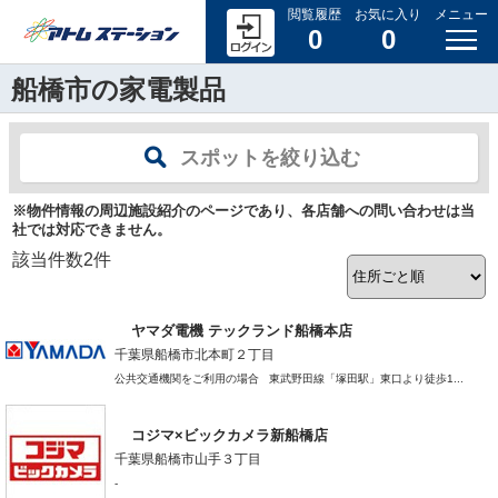
閲覧履歴
お気に入り
メニュー
0
0
船橋市の家電製品
スポットを絞り込む
※物件情報の周辺施設紹介のページであり、各店舗への問い合わせは当
社では対応できません。
該当件数
2
件
ヤマダ電機 テックランド船橋本店
千葉県船橋市北本町２丁目
公共交通機関をご利用の場合 東武野田線「塚田駅」東口より徒歩1...
コジマ×ビックカメラ新船橋店
千葉県船橋市山手３丁目
-