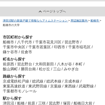
ページトップへ
津田沼駅の新築戸建て情報ならアトムステーション
>
周辺施設案内
>
船橋市
>
船橋市の大学
市区町村から探す
船橋市
/
八千代市
/
千葉市花見川区
/
習志野市
/
千葉市中央区
/
千葉市若葉区
/
印西市
/
千葉市稲毛区
/
鎌ケ谷市
/
佐倉市
町名から探す
前原西
/
習志野台
/
大和田新田
/
八木が谷
/
本町
/
飯山満町
/
勝田台南
/
松が丘
/
三山
/
みやぎ台
路線から探す
京成電鉄松戸線
/
総武線
/
総武本線
/
京成本線
/
東葉高速鉄道
/
東武野田線
/
京葉線
/
東西線
/
武蔵野線
/
千葉都市モノレール
駅から探す
津田沼
/
船橋
/
前原
/
三咲
/
習志野
/
塚田
/
船橋日大前
/