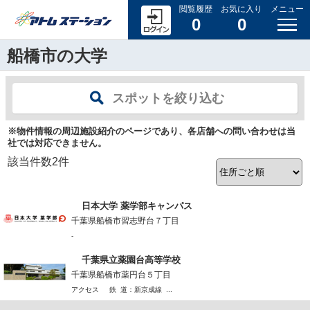
閲覧履歴
お気に入り
メニュー
0
0
船橋市の大学
スポットを絞り込む
※物件情報の周辺施設紹介のページであり、各店舗への問い合わせは当
社では対応できません。
該当件数
2
件
日本大学 薬学部キャンパス
千葉県船橋市習志野台７丁目
-
千葉県立薬園台高等学校
千葉県船橋市薬円台５丁目
アクセス 鉄 道：新京成線 ...