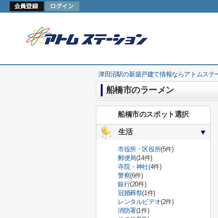
津田沼駅の新築戸建て情報ならアトムステ
船橋市のラーメン
船橋市のスポット選択
生活
市役所・区役所
(5件)
郵便局
(14件)
寺院・神社
(4件)
警察
(6件)
銀行
(20件)
冠婚葬祭
(1件)
レンタルビデオ
(2件)
消防署
(1件)