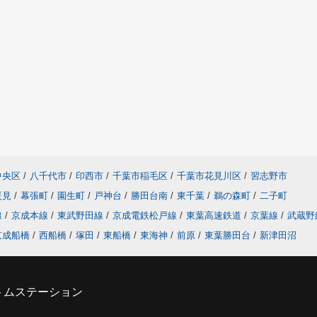
中央区
/
八千代市
/
印西市
/
千葉市稲毛区
/
千葉市花見川区
/
習志野市
夏見
/
幕張町
/
園生町
/
戸神台
/
勝田台南
/
東千葉
/
鵜の森町
/
二子町
線
/
京成本線
/
東武野田線
/
京成電鉄松戸線
/
東葉高速鉄道
/
京葉線
/
武蔵野
京成船橋
/
西船橋
/
塚田
/
東船橋
/
東海神
/
前原
/
東葉勝田台
/
新津田沼
トムステーション