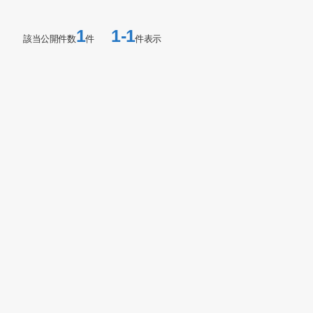
1
1-1
該当公開件数
件
件表示