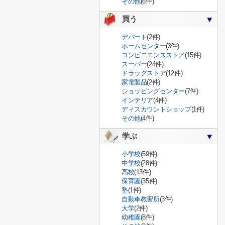
その他
(6件)
買う
デパート
(2件)
ホームセンター
(3件)
コンビニエンスストア
(15件)
スーパー
(24件)
ドラッグストア
(12件)
家電製品
(2件)
ショッピングセンター
(7件)
インテリア
(4件)
ディスカウントショップ
(1件)
その他
(4件)
学ぶ
小学校
(59件)
中学校
(28件)
高校
(13件)
保育園
(35件)
塾
(1件)
自動車教習所
(3件)
大学
(2件)
幼稚園
(8件)