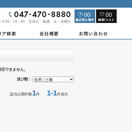
00
00
：
9:30～19：00
定休日：
毎週 火・水曜日
対応できません。
並び順：
1
1-1
該当公開件数
件
件表示