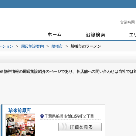
営業時間
ーション
>
周辺施設案内
>
船橋市
>
船橋市のラーメン
※物件情報の周辺施設紹介のページであり、各店舗への問い合わせは当社では
珍來前原店
千葉県船橋市飯山満町２丁目