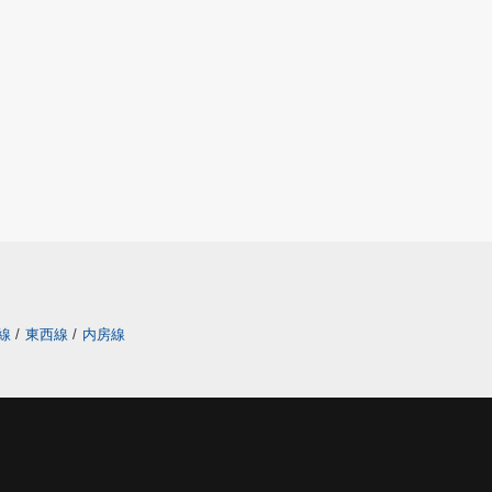
線
/
東西線
/
内房線