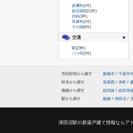
皮膚科
(1件)
総合病院
(11件)
内科
(3件)
耳鼻科
(1件)
その他
(6件)
交通
駅
(23件)
バス停
(2件)
市区町村から探す
船橋市
/
千葉市
町名から探す
前原西
/
本町
/
路線から探す
総武線
/
総武本
駅から探す
船橋
/
津田沼
/
津田沼駅の新築戸建て情報ならア