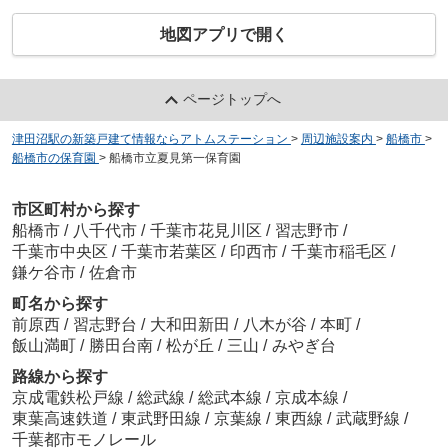
地図アプリで開く
ページトップへ
津田沼駅の新築戸建て情報ならアトムステーション
>
周辺施設案内
>
船橋市
>
船橋市の保育園
>
船橋市立夏見第一保育園
市区町村から探す
船橋市
/
八千代市
/
千葉市花見川区
/
習志野市
/
千葉市中央区
/
千葉市若葉区
/
印西市
/
千葉市稲毛区
/
鎌ケ谷市
/
佐倉市
町名から探す
前原西
/
習志野台
/
大和田新田
/
八木が谷
/
本町
/
飯山満町
/
勝田台南
/
松が丘
/
三山
/
みやぎ台
路線から探す
京成電鉄松戸線
/
総武線
/
総武本線
/
京成本線
/
東葉高速鉄道
/
東武野田線
/
京葉線
/
東西線
/
武蔵野線
/
千葉都市モノレール