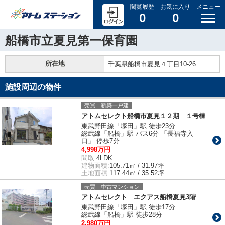
閲覧履歴
お気に入り
メニュー
0
0
船橋市立夏見第一保育園
所在地
千葉県船橋市夏見４丁目10-26
施設周辺の物件
売買｜新築一戸建
アトムセレクト船橋市夏見１２期 １号棟
東武野田線「塚田」駅 徒歩23分
総武線「船橋」駅 バス6分 「長福寺入
口」 停歩7分
4,998万円
間取:
4LDK
建物面積:
105.71㎡ / 31.97坪
土地面積:
117.44㎡ / 35.52坪
売買｜中古マンション
アトムセレクト エクアス船橋夏見3階
東武野田線「塚田」駅 徒歩17分
総武線「船橋」駅 徒歩28分
2,980万円