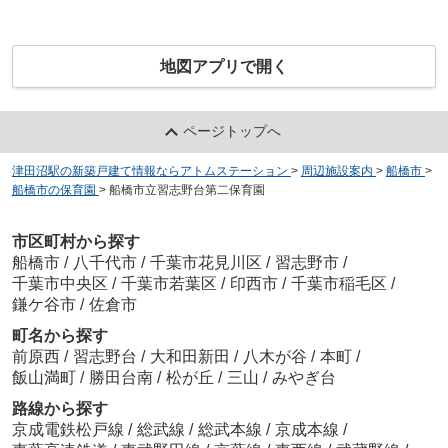
地図アプリで開く
ページトップへ
津田沼駅の新築戸建て情報ならアトムステーション
>
周辺施設案内
>
船橋市
>
船橋市の保育園
>
船橋市立習志野台第二保育園
市区町村から探す
船橋市
/
八千代市
/
千葉市花見川区
/
習志野市
/
千葉市中央区
/
千葉市若葉区
/
印西市
/
千葉市稲毛区
/
鎌ケ谷市
/
佐倉市
町名から探す
前原西
/
習志野台
/
大和田新田
/
八木が谷
/
本町
/
飯山満町
/
勝田台南
/
松が丘
/
三山
/
みやぎ台
路線から探す
京成電鉄松戸線
/
総武線
/
総武本線
/
京成本線
/