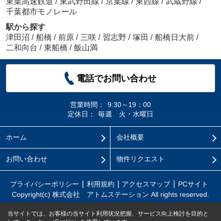
東葉高速鉄道
/
東武野田線
/
京葉線
/
東西線
/
武蔵野線
/
千葉都市モノレール
駅から探す
津田沼
/
船橋
/
前原
/
三咲
/
習志野
/
塚田
/
船橋日大前
/
二和向台
/
東船橋
/
飯山満
電話でお問い合わせ
営業時間：
9:30～19：00
定休日：
毎週 火・水曜日
ホーム
会社概要
お問い合わせ
物件リクエスト
プライバシーポリシー
利用規約
アクセスマップ
PCサイト
Copyright(c) 株式会社 アトムステーション All rights reserved.
当サイトでは、お客様の当サイト利用状況把握、サービス向上検討を目的と