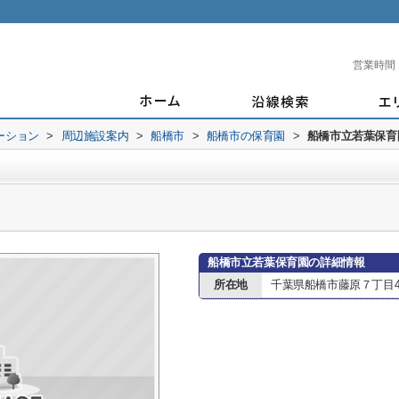
営業時間
ーション
>
周辺施設案内
>
船橋市
>
船橋市の保育園
>
船橋市立若葉保育
船橋市立若葉保育園の詳細情報
所在地
千葉県船橋市藤原７丁目41