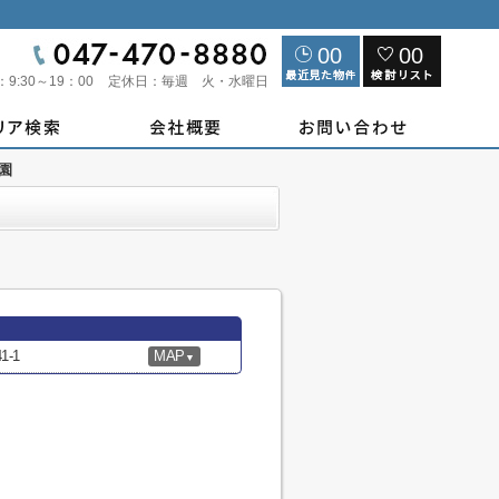
00
00
：
9:30～19：00
定休日：
毎週 火・水曜日
園
-1
MAP
▼