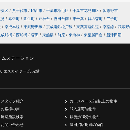
中央区
/
八千代市
/
印西市
/
千葉市稲毛区
/
千葉市花見川区
/
習志野市
夏見
/
幕張町
/
園生町
/
戸神台
/
勝田台南
/
東千葉
/
鵜の森町
/
二子町
線
/
京成本線
/
東武野田線
/
京成電鉄松戸線
/
東葉高速鉄道
/
京葉線
/
武蔵野
京成船橋
/
西船橋
/
塚田
/
東船橋
/
前原
/
東海神
/
東葉勝田台
/
新津田沼
トムステーション
0-8 エスカイヤービル2階
スタッフ紹介
カースペース2台以上の物件
お客様の声
即入居可能物件
周辺施設検索
駅徒歩10分の物件
お問い合わせ
津田沼駅周辺の物件