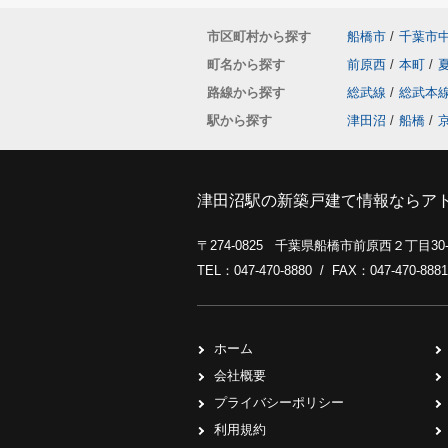
市区町村から探す
船橋市
/
千葉市
町名から探す
前原西
/
本町
/
路線から探す
総武線
/
総武本
駅から探す
津田沼
/
船橋
/
津田沼駅の新築戸建て情報ならア
〒274-0825 千葉県船橋市前原西２丁目3
TEL：047-470-8880 / FAX：047-470-8881
ホーム
会社概要
プライバシーポリシー
利用規約