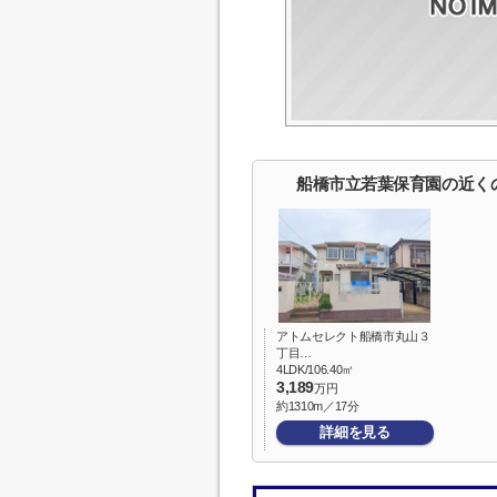
船橋市立若葉保育園の近く
アトムセレクト船橋市丸山３
丁目…
4LDK/106.40㎡
3,189
万円
約1310m／17分
詳細を見る