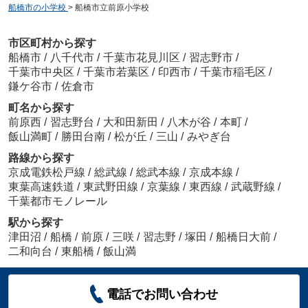
船橋市の小学校
>
船橋市立前原小学校
市区町村から探す
船橋市
/
八千代市
/
千葉市花見川区
/
習志野市
/
千葉市中央区
/
千葉市若葉区
/
印西市
/
千葉市稲毛区
/
鎌ケ谷市
/
佐倉市
町名から探す
前原西
/
習志野台
/
大和田新田
/
八木が谷
/
本町
/
飯山満町
/
勝田台南
/
松が丘
/
三山
/
みやぎ台
路線から探す
京成電鉄松戸線
/
総武線
/
総武本線
/
京成本線
/
東葉高速鉄道
/
東武野田線
/
京葉線
/
東西線
/
武蔵野線
/
千葉都市モノレール
駅から探す
津田沼
/
船橋
/
前原
/
三咲
/
習志野
/
塚田
/
船橋日大前
/
二和向台
/
東船橋
/
飯山満
電話でお問い合わせ