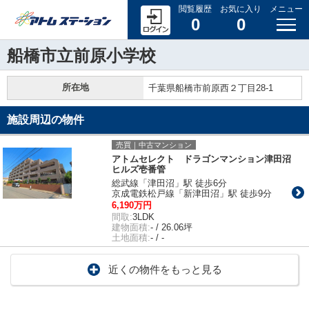
閲覧履歴
お気に入り
メニュー
0
0
船橋市立前原小学校
所在地
千葉県船橋市前原西２丁目28-1
施設周辺の物件
売買｜中古マンション
アトムセレクト ドラゴンマンション津田沼
ヒルズ壱番管
総武線「津田沼」駅 徒歩6分
京成電鉄松戸線「新津田沼」駅 徒歩9分
6,190万円
間取:
3LDK
建物面積:
- / 26.06坪
土地面積:
- / -
近くの物件をもっと見る