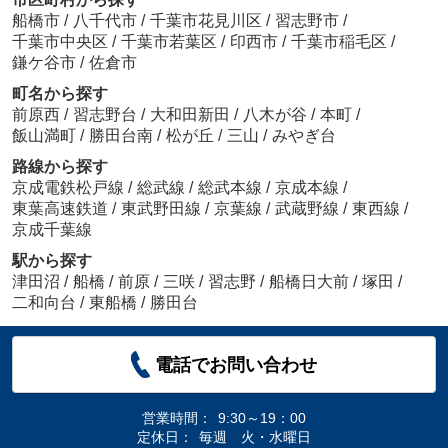
船橋市
/
八千代市
/
千葉市花見川区
/
習志野市
/
千葉市中央区
/
千葉市若葉区
/
印西市
/
千葉市稲毛区
/
鎌ケ谷市
/
佐倉市
町名から探す
前原西
/
習志野台
/
大和田新田
/
八木が谷
/
本町
/
飯山満町
/
勝田台南
/
松が丘
/
三山
/
みやぎ台
路線から探す
京成電鉄松戸線
/
総武線
/
総武本線
/
京成本線
/
東葉高速鉄道
/
東武野田線
/
京葉線
/
武蔵野線
/
東西線
/
京成千葉線
駅から探す
津田沼
/
船橋
/
前原
/
三咲
/
習志野
/
船橋日大前
/
塚田
/
二和向台
/
東船橋
/
勝田台
電話でお問い合わせ
営業時間：
9:30～19：00
定休日：
毎週 火・水曜日