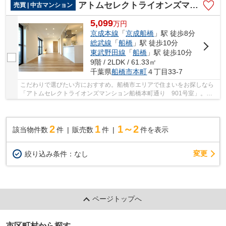
アトムセレクトライオンズマンション船橋本町通り 9階
売買 | 中古マンション
5,099
万
円
京成本線
「
京成船橋
」駅 徒歩8分
総武線
「
船橋
」駅 徒歩10分
東武野田線
「
船橋
」駅 徒歩10分
9階 / 2LDK / 61.33㎡
千葉県
船橋市
本町
４丁目33-7
こだわりで選びたい方におすすめ。船橋市エリアで住まいをお探しなら
「アトムセレクトライオンズマンション船橋本町通り 901号室」。船
橋市立船橋小学校が徒歩5分のところにあり、お...
2
1
1～2
該当物件数
件
販売数
件
件を表示
変更
絞り込み条件：
なし
ページトップへ
市区町村から探す