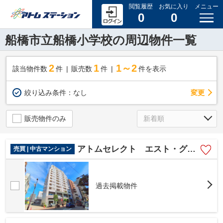
閲覧履歴
お気に入り
メニュー
0
0
船橋市立船橋小学校の周辺物件一覧
2
1
1～2
該当物件数
件
販売数
件
件を表示
変更
絞り込み条件：
なし
販売物件のみ
アトムセレクト エスト・グランディール船橋本町１３階
売買 | 中古マンション
過去掲載物件