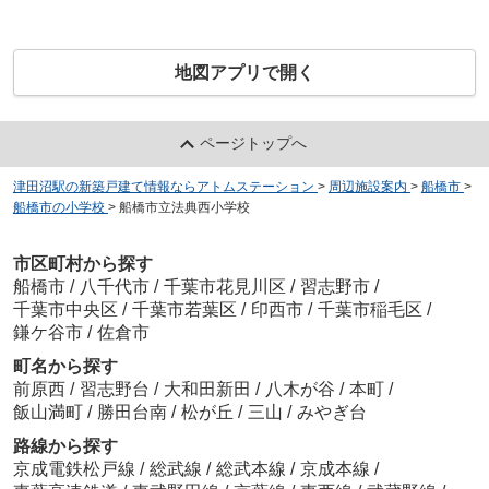
地図アプリで開く
ページトップへ
津田沼駅の新築戸建て情報ならアトムステーション
>
周辺施設案内
>
船橋市
>
船橋市の小学校
>
船橋市立法典西小学校
市区町村から探す
船橋市
/
八千代市
/
千葉市花見川区
/
習志野市
/
千葉市中央区
/
千葉市若葉区
/
印西市
/
千葉市稲毛区
/
鎌ケ谷市
/
佐倉市
町名から探す
前原西
/
習志野台
/
大和田新田
/
八木が谷
/
本町
/
飯山満町
/
勝田台南
/
松が丘
/
三山
/
みやぎ台
路線から探す
京成電鉄松戸線
/
総武線
/
総武本線
/
京成本線
/