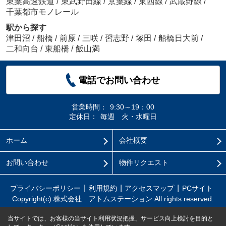
東葉高速鉄道
/
東武野田線
/
京葉線
/
東西線
/
武蔵野線
/
千葉都市モノレール
駅から探す
津田沼
/
船橋
/
前原
/
三咲
/
習志野
/
塚田
/
船橋日大前
/
二和向台
/
東船橋
/
飯山満
電話でお問い合わせ
営業時間：
9:30～19：00
定休日：
毎週 火・水曜日
ホーム
会社概要
お問い合わせ
物件リクエスト
プライバシーポリシー
利用規約
アクセスマップ
PCサイト
Copyright(c) 株式会社 アトムステーション All rights reserved.
当サイトでは、お客様の当サイト利用状況把握、サービス向上検討を目的と