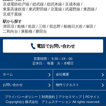
京成電鉄松戸線
/
総武線
/
総武本線
/
京成本線
/
東葉高速鉄道
/
東武野田線
/
京葉線
/
武蔵野線
/
東西線
/
京成千葉線
駅から探す
津田沼
/
船橋
/
前原
/
三咲
/
習志野
/
船橋日大前
/
塚田
/
二和向台
/
東船橋
/
勝田台
電話でお問い合わせ
営業時間：
9:30～19：00
定休日：
毎週 火・水曜日
ホーム
会社概要
お問い合わせ
物件リクエスト
プライバシーポリシー
利用規約
アクセスマップ
PCサイト
Copyright(c) 株式会社 アトムステーション All rights reserved.