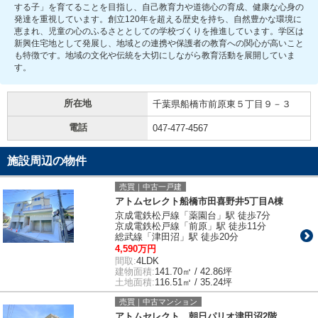
する子」を育てることを目指し、自己教育力や道徳心の育成、健康な心身の
発達を重視しています。創立120年を超える歴史を持ち、自然豊かな環境に
恵まれ、児童の心のふるさととしての学校づくりを推進しています。学区は
新興住宅地として発展し、地域との連携や保護者の教育への関心が高いこと
も特徴です。地域の文化や伝統を大切にしながら教育活動を展開していま
す。
所在地
千葉県船橋市前原東５丁目９－３
電話
047-477-4567
施設周辺の物件
売買｜中古一戸建
アトムセレクト船橋市田喜野井5丁目A棟
京成電鉄松戸線「薬園台」駅 徒歩7分
京成電鉄松戸線「前原」駅 徒歩11分
総武線「津田沼」駅 徒歩20分
4,590万円
間取:
4LDK
建物面積:
141.70㎡ / 42.86坪
土地面積:
116.51㎡ / 35.24坪
売買｜中古マンション
アトムセレクト 朝日パリオ津田沼2階