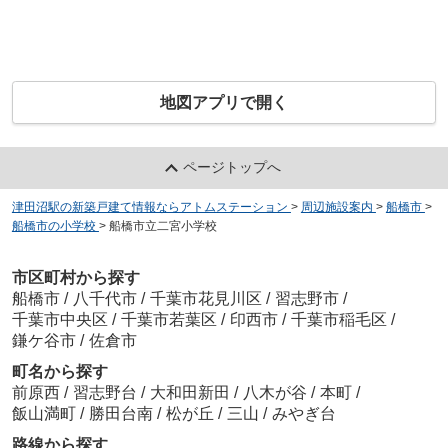
地図アプリで開く
ページトップへ
津田沼駅の新築戸建て情報ならアトムステーション
>
周辺施設案内
>
船橋市
>
船橋市の小学校
>
船橋市立二宮小学校
市区町村から探す
船橋市
/
八千代市
/
千葉市花見川区
/
習志野市
/
千葉市中央区
/
千葉市若葉区
/
印西市
/
千葉市稲毛区
/
鎌ケ谷市
/
佐倉市
町名から探す
前原西
/
習志野台
/
大和田新田
/
八木が谷
/
本町
/
飯山満町
/
勝田台南
/
松が丘
/
三山
/
みやぎ台
路線から探す