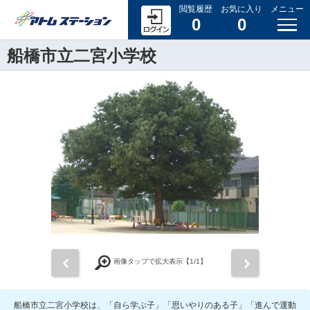
閲覧履歴
お気に入り
メニュー
0
0
船橋市立二宮小学校
前
次
画像タップで拡大表示【
1
/1】
船橋市立二宮小学校は、「自ら学ぶ子」「思いやりのある子」「進んで運動