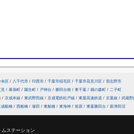
中央区
/
八千代市
/
印西市
/
千葉市稲毛区
/
千葉市花見川区
/
習志野市
夏見
/
幕張町
/
園生町
/
戸神台
/
勝田台南
/
東千葉
/
鵜の森町
/
二子町
線
/
京成本線
/
東武野田線
/
京成電鉄松戸線
/
東葉高速鉄道
/
京葉線
/
武蔵野
京成船橋
/
西船橋
/
塚田
/
東船橋
/
東海神
/
前原
/
東葉勝田台
/
新津田沼
トムステーション