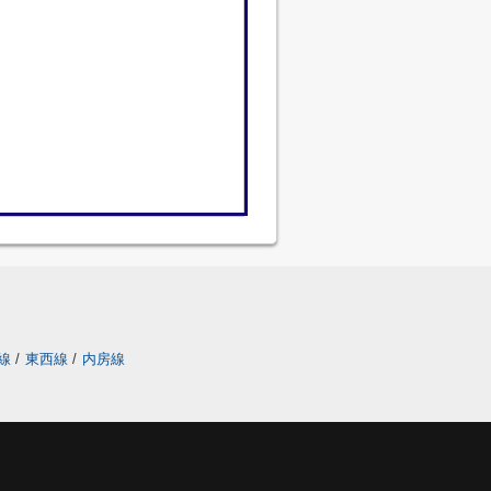
線
/
東西線
/
内房線