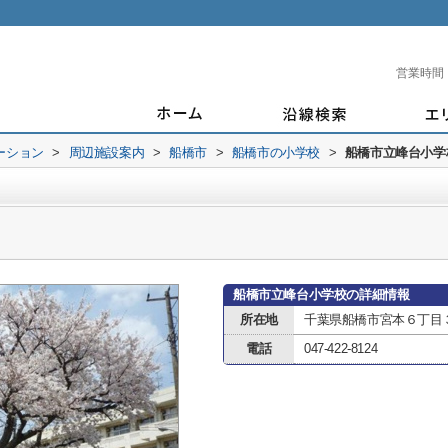
営業時間
ーション
>
周辺施設案内
>
船橋市
>
船橋市の小学校
>
船橋市立峰台小学
船橋市立峰台小学校の詳細情報
所在地
千葉県船橋市宮本６丁目
電話
047-422-8124