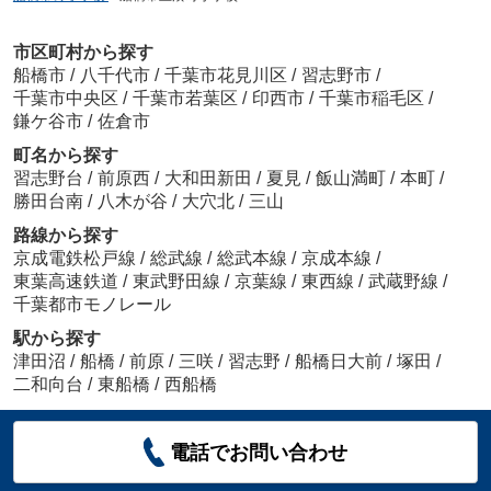
市区町村から探す
船橋市
/
八千代市
/
千葉市花見川区
/
習志野市
/
千葉市中央区
/
千葉市若葉区
/
印西市
/
千葉市稲毛区
/
鎌ケ谷市
/
佐倉市
町名から探す
習志野台
/
前原西
/
大和田新田
/
夏見
/
飯山満町
/
本町
/
勝田台南
/
八木が谷
/
大穴北
/
三山
路線から探す
京成電鉄松戸線
/
総武線
/
総武本線
/
京成本線
/
東葉高速鉄道
/
東武野田線
/
京葉線
/
東西線
/
武蔵野線
/
千葉都市モノレール
駅から探す
津田沼
/
船橋
/
前原
/
三咲
/
習志野
/
船橋日大前
/
塚田
/
二和向台
/
東船橋
/
西船橋
電話でお問い合わせ