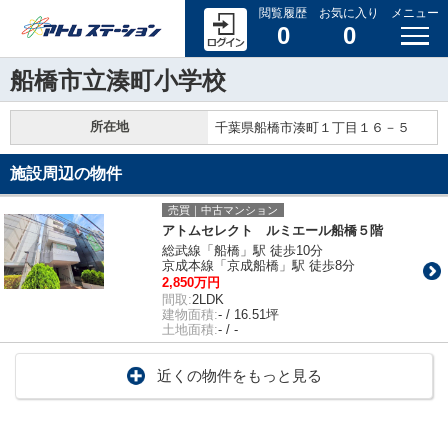
閲覧履歴
お気に入り
メニュー
0
0
船橋市立湊町小学校
所在地
千葉県船橋市湊町１丁目１６－５
施設周辺の物件
売買｜中古マンション
アトムセレクト ルミエール船橋５階
総武線「船橋」駅 徒歩10分
京成本線「京成船橋」駅 徒歩8分
2,850万円
間取:
2LDK
建物面積:
- / 16.51坪
土地面積:
- / -
近くの物件をもっと見る