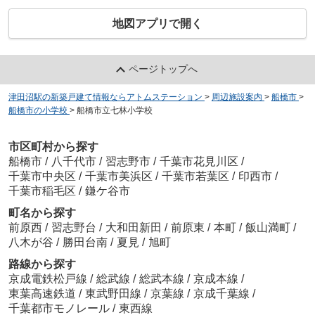
地図アプリで開く
ページトップへ
津田沼駅の新築戸建て情報ならアトムステーション
>
周辺施設案内
>
船橋市
>
船橋市の小学校
>
船橋市立七林小学校
市区町村から探す
船橋市
/
八千代市
/
習志野市
/
千葉市花見川区
/
千葉市中央区
/
千葉市美浜区
/
千葉市若葉区
/
印西市
/
千葉市稲毛区
/
鎌ケ谷市
町名から探す
前原西
/
習志野台
/
大和田新田
/
前原東
/
本町
/
飯山満町
/
八木が谷
/
勝田台南
/
夏見
/
旭町
路線から探す
京成電鉄松戸線
/
総武線
/
総武本線
/
京成本線
/
東葉高速鉄道
/
東武野田線
/
京葉線
/
京成千葉線
/
千葉都市モノレール
/
東西線