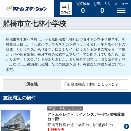
閲覧履歴
お気に入り
メニュー
0
0
船橋市立七林小学校
船橋市立七林小学校は、千葉県船橋市七林町に位置する公立小学校です。学
校教育目標は、「心豊かで，自ら学ぶ力を持ち，たくましく生きる子どもの
育成」という理念があります。口コミサイトによると保護者の方から「学校
だよりや新着情報が毎月学校の公式ウェブサイトで公開されているため、助
かります」とのコメントがありました。また校外学習では「国会議事堂」や
「ふなばし三番瀬海浜公園」などの施設を巡り、有意義な体験を過ごしてい
ます。
所在地
千葉県船橋市七林町１１５−１３
施設周辺の物件
売買｜中古マンション
アトムセレクト ライオンズガーデン船橋薬園
台１階
京成電鉄松戸線「薬園台」駅 徒歩12分
1,999万円