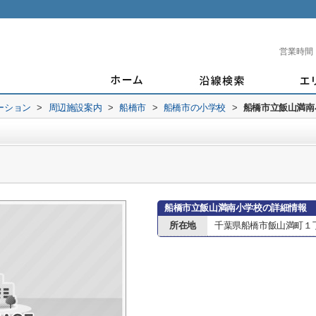
営業時間
ーション
>
周辺施設案内
>
船橋市
>
船橋市の小学校
>
船橋市立飯山満南
船橋市立飯山満南小学校の詳細情報
所在地
千葉県船橋市飯山満町１