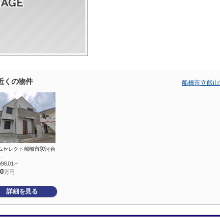
近くの物件
船橋市立飯山
ムセレクト船橋市駿河台
…
/98.01㎡
80
万円
詳細を見る