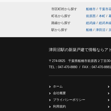
市区町村から探す
船橋市
/
千葉市
町名から探す
前原西
/
本町
/
路線から探す
総武線
/
総武本
駅から探す
船橋
/
津田沼
/
津田沼駅の新築戸建て情報ならア
〒274-0825 千葉県船橋市前原西２丁目3
TEL：047-470-8880 / FAX：047-470-8881
ホーム
会社概要
プライバシーポリシー
利用規約