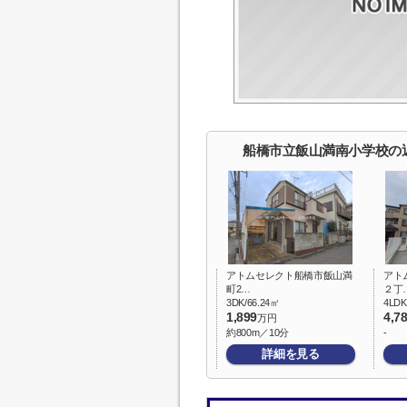
船橋市立飯山満南小学校の
アトムセレクト船橋市飯山満
アト
町2…
２丁
3DK/66.24㎡
4LDK
1,899
4,7
万円
約800m／10分
-
詳細を見る