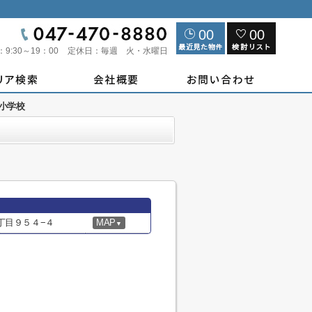
00
00
：
9:30～19：00
定休日：
毎週 火・水曜日
小学校
丁目９５４−４
MAP
▼