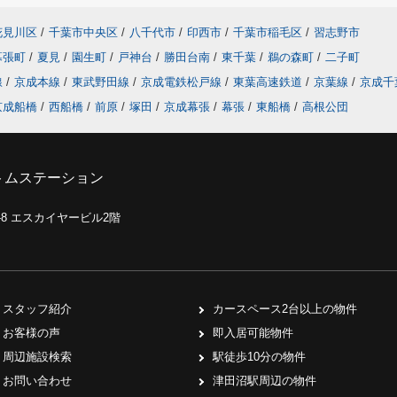
花見川区
/
千葉市中央区
/
八千代市
/
印西市
/
千葉市稲毛区
/
習志野市
幕張町
/
夏見
/
園生町
/
戸神台
/
勝田台南
/
東千葉
/
鵜の森町
/
二子町
線
/
京成本線
/
東武野田線
/
京成電鉄松戸線
/
東葉高速鉄道
/
京葉線
/
京成千
京成船橋
/
西船橋
/
前原
/
塚田
/
京成幕張
/
幕張
/
東船橋
/
高根公団
トムステーション
0-8 エスカイヤービル2階
スタッフ紹介
カースペース2台以上の物件
お客様の声
即入居可能物件
周辺施設検索
駅徒歩10分の物件
お問い合わせ
津田沼駅周辺の物件