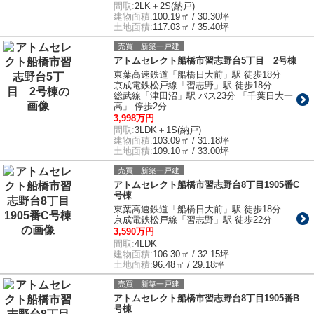
間取:
2LK＋2S(納戸)
建物面積:
100.19㎡ / 30.30坪
土地面積:
117.03㎡ / 35.40坪
売買｜新築一戸建
アトムセレクト船橋市習志野台5丁目 2号棟
東葉高速鉄道「船橋日大前」駅 徒歩18分
京成電鉄松戸線「習志野」駅 徒歩18分
総武線「津田沼」駅 バス23分 「千葉日大一
高」 停歩2分
3,998万円
間取:
3LDK＋1S(納戸)
建物面積:
103.09㎡ / 31.18坪
土地面積:
109.10㎡ / 33.00坪
売買｜新築一戸建
アトムセレクト船橋市習志野台8丁目1905番C
号棟
東葉高速鉄道「船橋日大前」駅 徒歩18分
京成電鉄松戸線「習志野」駅 徒歩22分
3,590万円
間取:
4LDK
建物面積:
106.30㎡ / 32.15坪
土地面積:
96.48㎡ / 29.18坪
売買｜新築一戸建
アトムセレクト船橋市習志野台8丁目1905番B
号棟