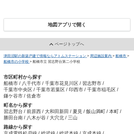
地図アプリで開く
ページトップへ
津田沼駅の新築戸建て情報ならアトムステーション
>
周辺施設案内
>
船橋市
>
船橋市の小学校
>
船橋市立 習志野台第二小学校
市区町村から探す
船橋市
/
八千代市
/
千葉市花見川区
/
習志野市
/
千葉市中央区
/
千葉市若葉区
/
印西市
/
千葉市稲毛区
/
鎌ケ谷市
/
佐倉市
町名から探す
習志野台
/
前原西
/
大和田新田
/
夏見
/
飯山満町
/
本町
/
勝田台南
/
八木が谷
/
大穴北
/
三山
路線から探す
京成電鉄松戸線
/
総武線
/
総武本線
/
京成本線
/