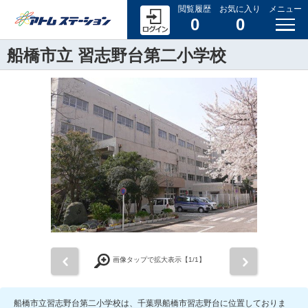
閲覧履歴
お気に入り
メニュー
0
0
船橋市立 習志野台第二小学校
前
次
画像タップで拡大表示【
1
/1】
船橋市立習志野台第二小学校は、千葉県船橋市習志野台に位置しておりま