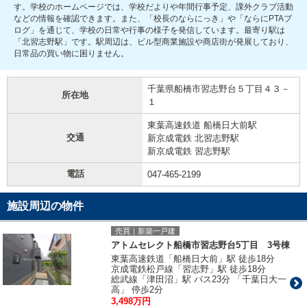
す。学校のホームページでは、学校だよりや年間行事予定、課外クラブ活動
などの情報を確認できます。また、「校長のならにっき」や「ならにPTAブ
ログ」を通じて、学校の日常や行事の様子を発信しています。最寄り駅は
「北習志野駅」です。駅周辺は、ビル型商業施設や商店街が発展しており、
日常品の買い物に困りません。
千葉県船橋市習志野台５丁目４３－
所在地
１
東葉高速鉄道 船橋日大前駅
交通
新京成電鉄 北習志野駅
新京成電鉄 習志野駅
電話
047-465-2199
施設周辺の物件
売買｜新築一戸建
アトムセレクト船橋市習志野台5丁目 3号棟
東葉高速鉄道「船橋日大前」駅 徒歩18分
京成電鉄松戸線「習志野」駅 徒歩18分
総武線「津田沼」駅 バス23分 「千葉日大一
高」 停歩2分
3,498万円