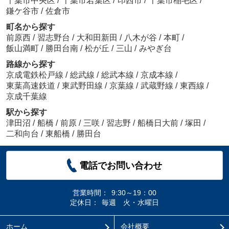
千葉市中央区
/
千葉市若葉区
/
印西市
/
千葉市稲毛区
/
鎌ケ谷市
/
佐倉市
町名から探す
前原西
/
習志野台
/
大和田新田
/
八木が谷
/
本町
/
飯山満町
/
勝田台南
/
松が丘
/
三山
/
みやぎ台
路線から探す
京成電鉄松戸線
/
総武線
/
総武本線
/
京成本線
/
東葉高速鉄道
/
東武野田線
/
京葉線
/
武蔵野線
/
東西線
/
京成千葉線
駅から探す
津田沼
/
船橋
/
前原
/
三咲
/
習志野
/
船橋日大前
/
塚田
/
二和向台
/
東船橋
/
勝田台
電話でお問い合わせ
営業時間：
9:30～19：00
定休日：
毎週 火・水曜日
ホーム
会社概要