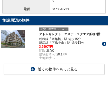
２
電話
0473344733
施設周辺の物件
売買｜中古マンション
アトムセレクト エステ・スクエア船橋7階
総武線「西船橋」駅 徒歩15分
総武線「下総中山」駅 徒歩13分
3,590万円
間取:
3LDK
建物面積:
- / 20.17坪
土地面積:
- / -
近くの物件をもっと見る