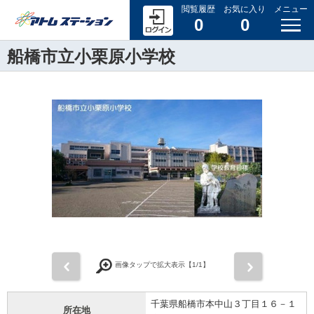
閲覧履歴
お気に入り
メニュー
0
0
船橋市立小栗原小学校
前
次
画像タップで拡大表示【
1
/1】
千葉県船橋市本中山３丁目１６－１
所在地