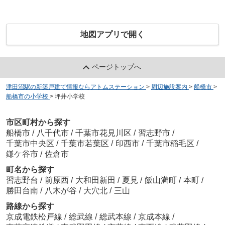
地図アプリで開く
ページトップへ
津田沼駅の新築戸建て情報ならアトムステーション
>
周辺施設案内
>
船橋市
>
船橋市の小学校
>
坪井小学校
市区町村から探す
船橋市
/
八千代市
/
千葉市花見川区
/
習志野市
/
千葉市中央区
/
千葉市若葉区
/
印西市
/
千葉市稲毛区
/
鎌ケ谷市
/
佐倉市
町名から探す
習志野台
/
前原西
/
大和田新田
/
夏見
/
飯山満町
/
本町
/
勝田台南
/
八木が谷
/
大穴北
/
三山
路線から探す
京成電鉄松戸線
/
総武線
/
総武本線
/
京成本線
/