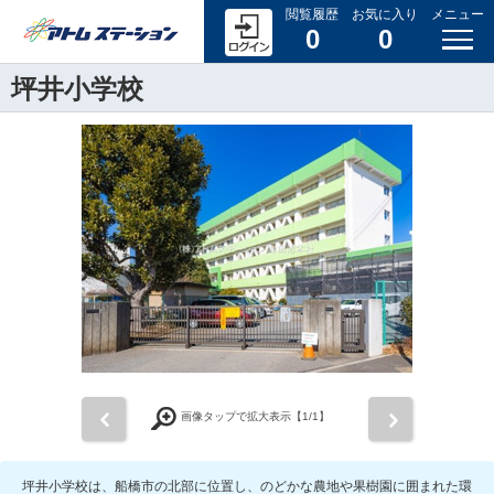
閲覧履歴
お気に入り
メニュー
0
0
坪井小学校
前
次
画像タップで拡大表示【
1
/1】
坪井小学校は、船橋市の北部に位置し、のどかな農地や果樹園に囲まれた環