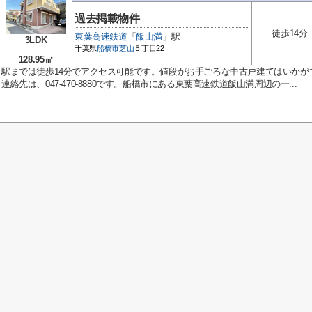
過去掲載物件
徒歩14分
東葉高速鉄道
「
飯山満
」駅
3LDK
千葉県
船橋市
芝山
５丁目22
128.95㎡
駅までは徒歩14分でアクセス可能です。値段がお手ごろな中古戸建てはいかが
連絡先は、047-470-8880です。船橋市にある東葉高速鉄道飯山満周辺の一...