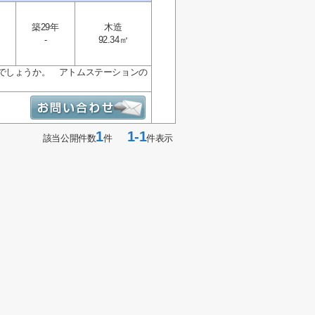
築29年
木造
-
92.34㎡
でしょうか。 アトムステーションの
1
1-1
該当公開件数
件
件表示