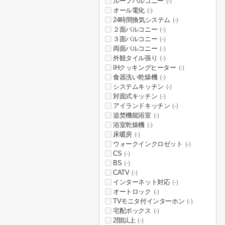
ルーフバルコニー
(-)
オール電化
(-)
24時間換気システム
(-)
２面バルコニー
(-)
３面バルコニー
(-)
両面バルコニー
(-)
外観タイル張り
(-)
IHクッキングヒーター
(-)
食器洗い乾燥機
(-)
システムキッチン
(-)
対面式キッチン
(-)
アイランドキッチン
(-)
追焚機能浴室
(-)
浴室乾燥機
(-)
床暖房
(-)
ウォークインクロゼット
(-)
CS
(-)
BS
(-)
CATV
(-)
インターネット対応
(-)
オートロック
(-)
TVモニタ付インターホン
(-)
宅配ボックス
(-)
2階以上
(-)