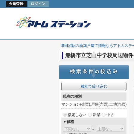
津田沼駅の新築戸建て情報ならアトムステ
船橋市立芝山中学校周辺物件
種別で絞り込む
現在の種別
マンション(売買),戸建(売買),土地(売買)
指定しない
新築
中古
▼価格
～