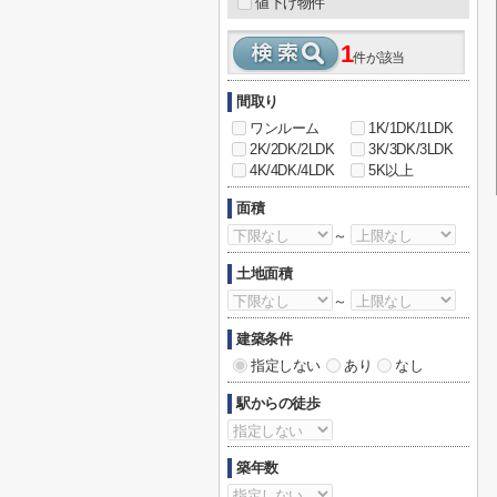
値下げ物件
1
件が該当
間取り
ワンルーム
1K/1DK/1LDK
2K/2DK/2LDK
3K/3DK/3LDK
4K/4DK/4LDK
5K以上
面積
～
土地面積
～
建築条件
指定しない
あり
なし
駅からの徒歩
築年数