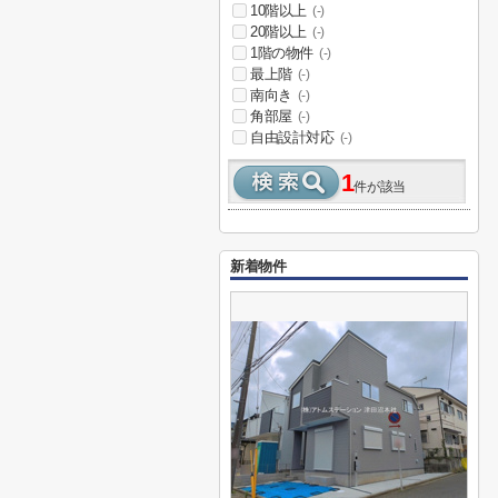
10階以上
(-)
20階以上
(-)
1階の物件
(-)
最上階
(-)
南向き
(-)
角部屋
(-)
自由設計対応
(-)
1
件が該当
新着物件