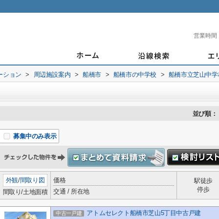
営業時間
ーション
>
周辺施設案内
>
船橋市
>
船橋市の中学校
>
船橋市立芝山中学
並び順：
募集中のみ表示
外観
/
間取り図
価格
駅徒歩
停歩
交通 / 所在地
間取り/土地面積
アトムセレクト船橋市芝山5丁目中古戸建
中古一戸建