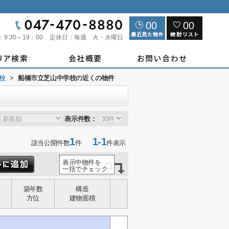
00
00
：
9:30～19：00
定休日：
毎週 火・水曜日
校
>
船橋市立芝山中学校の近くの物件
表示件数：
1
1-1
該当公開件数
件
件表示
表示中物件を
一括でチェック
築年数
構造
方位
建物面積