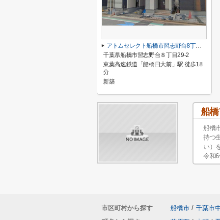
アトムセレクト船橋市習志野台8丁目1905番B号棟
千葉県船橋市習志野台８丁目29-2
東葉高速鉄道「船橋日大前」駅 徒歩18
分
新築
船橋
船橋
持つ
い）
令和
市区町村から探す
船橋市
/
千葉市