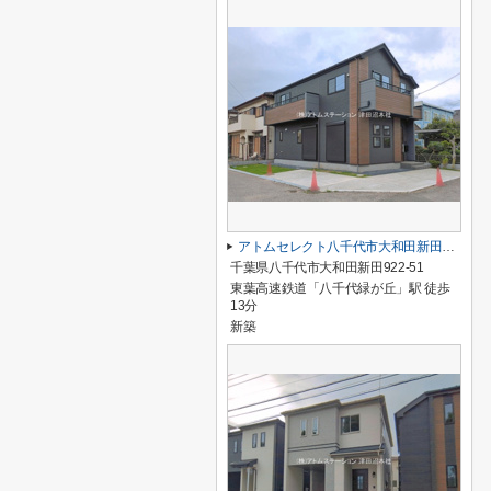
アトムセレクト八千代市大和田新田２期１号棟
千葉県八千代市大和田新田922-51
東葉高速鉄道「八千代緑が丘」駅 徒歩
13分
新築