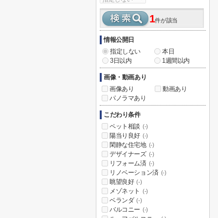
1
件が該当
情報公開日
指定しない
本日
3日以内
1週間以内
画像・動画あり
画像あり
動画あり
パノラマあり
こだわり条件
ペット相談
(-)
陽当り良好
(-)
閑静な住宅地
(-)
デザイナーズ
(-)
リフォーム済
(-)
リノベーション済
(-)
眺望良好
(-)
メゾネット
(-)
ベランダ
(-)
バルコニー
(-)