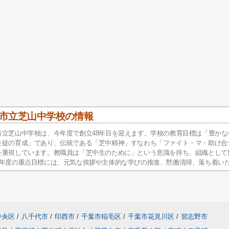
市立芝山中学校の情報
市立芝山中学校は、今年度で創立48年目を迎えます。学校の教育目標は「豊か
生徒の育成」であり、伝統である「芝中精神」すなわち「ファイト・マ・助け合
を重視しています。教職員は「芝中生のために」という意識を持ち、組織として
6年度の重点目標には、元気な挨拶や主体的な学びの推進、黙働清掃、落ち着い
中央区
/
八千代市
/
印西市
/
千葉市稲毛区
/
千葉市花見川区
/
習志野市