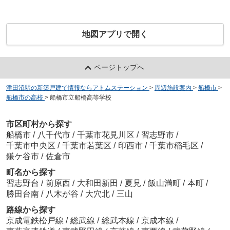
地図アプリで開く
ページトップへ
津田沼駅の新築戸建て情報ならアトムステーション
>
周辺施設案内
>
船橋市
>
船橋市の高校
>
船橋市立船橋高等学校
市区町村から探す
船橋市
/
八千代市
/
千葉市花見川区
/
習志野市
/
千葉市中央区
/
千葉市若葉区
/
印西市
/
千葉市稲毛区
/
鎌ケ谷市
/
佐倉市
町名から探す
習志野台
/
前原西
/
大和田新田
/
夏見
/
飯山満町
/
本町
/
勝田台南
/
八木が谷
/
大穴北
/
三山
路線から探す
京成電鉄松戸線
/
総武線
/
総武本線
/
京成本線
/