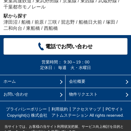
東葉高速鉄道
/
東武野田線
/
京葉線
/
東西線
/
武蔵野線
/
千葉都市モノレール
駅から探す
津田沼
/
船橋
/
前原
/
三咲
/
習志野
/
船橋日大前
/
塚田
/
二和向台
/
東船橋
/
西船橋
電話でお問い合わせ
営業時間：
9:30～19：00
定休日：
毎週 火・水曜日
ホーム
会社概要
お問い合わせ
物件リクエスト
プライバシーポリシー
利用規約
アクセスマップ
PCサイト
Copyright(c) 株式会社 アトムステーション All rights reserved.
当サイトでは、お客様の当サイト利用状況把握、サービス向上検討を目的と