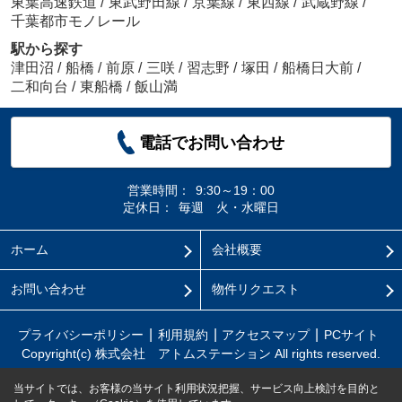
東葉高速鉄道
/
東武野田線
/
京葉線
/
東西線
/
武蔵野線
/
千葉都市モノレール
駅から探す
津田沼
/
船橋
/
前原
/
三咲
/
習志野
/
塚田
/
船橋日大前
/
二和向台
/
東船橋
/
飯山満
電話でお問い合わせ
営業時間：
9:30～19：00
定休日：
毎週 火・水曜日
ホーム
会社概要
お問い合わせ
物件リクエスト
プライバシーポリシー
利用規約
アクセスマップ
PCサイト
Copyright(c) 株式会社 アトムステーション All rights reserved.
当サイトでは、お客様の当サイト利用状況把握、サービス向上検討を目的と