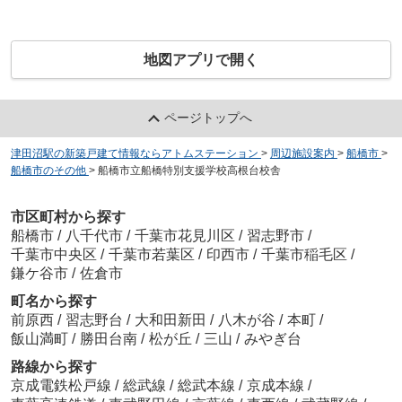
地図アプリで開く
ページトップへ
津田沼駅の新築戸建て情報ならアトムステーション
>
周辺施設案内
>
船橋市
>
船橋市のその他
>
船橋市立船橋特別支援学校高根台校舎
市区町村から探す
船橋市
/
八千代市
/
千葉市花見川区
/
習志野市
/
千葉市中央区
/
千葉市若葉区
/
印西市
/
千葉市稲毛区
/
鎌ケ谷市
/
佐倉市
町名から探す
前原西
/
習志野台
/
大和田新田
/
八木が谷
/
本町
/
飯山満町
/
勝田台南
/
松が丘
/
三山
/
みやぎ台
路線から探す
京成電鉄松戸線
/
総武線
/
総武本線
/
京成本線
/