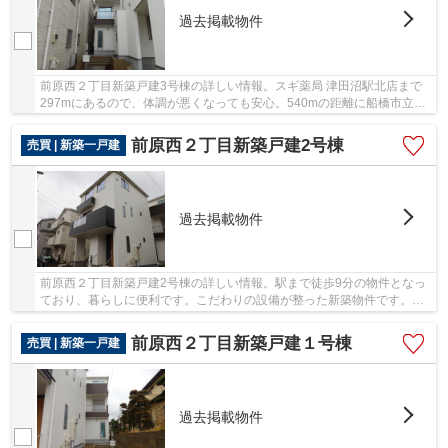
過去掲載物件
前原西２丁目新築戸建3号棟の詳しい情報。スギ薬局 津田沼駅北店まで
297mにあるので、体調が悪くなっても安心。540mの距離に船橋市立前
原小学校があるのも魅力。幅広い層にお勧めの、...
前原西２丁目新築戸建2号棟
売買 | 新築一戸建
過去掲載物件
前原西２丁目新築戸建2号棟の詳しい情報。駅まで徒歩9分の物件となっ
ており、暮らしに便利です。こだわりの設備が整った新築物件です。築2
年以内の物件なので住みやすくキレイな物件で...
前原西２丁目新築戸建１号棟
売買 | 新築一戸建
過去掲載物件