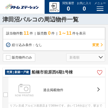
閲覧履歴
お気に入り
メニュー
0
0
津田沼パルコの周辺物件一覧
11
0
1～11
該当物件数
件
販売数
件
件を表示
変更
絞り込み条件：
なし
販売物件のみ
船橋市前原西6期1号棟
売買 | 新築一戸建
過去掲載物件
リブレ京成 アルビス前原店まで369mです。歩いて14分ほどで、駅まで