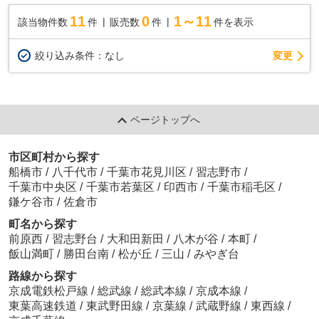
11
0
1～11
該当物件数
件
販売数
件
件を表示
変更
絞り込み条件：
なし
ページトップへ
市区町村から探す
船橋市
/
八千代市
/
千葉市花見川区
/
習志野市
/
千葉市中央区
/
千葉市若葉区
/
印西市
/
千葉市稲毛区
/
鎌ケ谷市
/
佐倉市
町名から探す
前原西
/
習志野台
/
大和田新田
/
八木が谷
/
本町
/
飯山満町
/
勝田台南
/
松が丘
/
三山
/
みやぎ台
路線から探す
京成電鉄松戸線
/
総武線
/
総武本線
/
京成本線
/
東葉高速鉄道
/
東武野田線
/
京葉線
/
武蔵野線
/
東西線
/