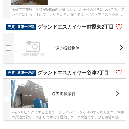
船橋市立前原小学校が540mの距離にあり、お子様の通学について考えて
いる方にもおすすめです。いろいろと揃うドラッグストア「スギ薬局 津
田沼駅北店」も歩いてすぐ(297m)。築2年以内...
グランドエスカイヤー前原東2丁目
売買 | 新築一戸建
過去掲載物件
グランドエスカイヤー谷津2丁目 新築戸建
売買 | 新築一戸建
過去掲載物件
2階をリビングにすることで、プライバシーを守りやすくなります。物件
の周辺に駅が二つありますので通勤ラクラク快適です。少し喧騒を離れ
て駅まで徒歩13分で駅までの通勤も十分可能な...