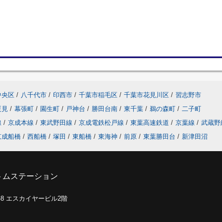
中央区
/
八千代市
/
印西市
/
千葉市稲毛区
/
千葉市花見川区
/
習志野市
夏見
/
幕張町
/
園生町
/
戸神台
/
勝田台南
/
東千葉
/
鵜の森町
/
二子町
線
/
京成本線
/
東武野田線
/
京成電鉄松戸線
/
東葉高速鉄道
/
京葉線
/
武蔵野
京成船橋
/
西船橋
/
塚田
/
東船橋
/
東海神
/
前原
/
東葉勝田台
/
新津田沼
トムステーション
0-8 エスカイヤービル2階