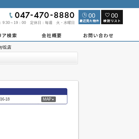
00
00
：
9:30～19：00
定休日：
毎週 火・水曜日
が丘店
-18
MAP
▼