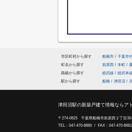
市区町村から探す
船橋市
/
千葉市
町名から探す
前原西
/
本町
/
路線から探す
総武線
/
総武本
駅から探す
船橋
/
津田沼
/
津田沼駅の新築戸建て情報ならア
〒274-0825 千葉県船橋市前原西２丁目3
TEL：047-470-8880 / FAX：047-470-8881