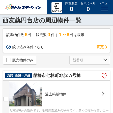
閲覧履歴
お気に入り
メニュー
0
0
西友薬円台店の周辺物件一覧
6
0
1～6
該当物件数
件
販売数
件
件を表示
変更
絞り込み条件：
なし
販売物件のみ
船橋市七林町2期2-A号棟
売買 | 新築一戸建
過去掲載物件
駅徒歩6分の物件です。地盤調査済みの物件です。多くの方から高いニー