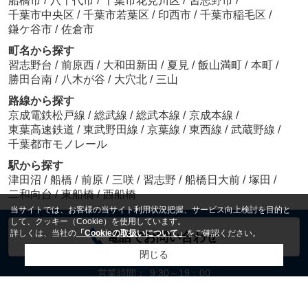
船橋市
/
八千代市
/
千葉市花見川区
/
習志野市
/
千葉市中央区
/
千葉市若葉区
/
印西市
/
千葉市稲毛区
/
鎌ケ谷市
/
佐倉市
町名から探す
習志野台
/
前原西
/
大和田新田
/
夏見
/
飯山満町
/
本町
/
勝田台南
/
八木が谷
/
大穴北
/
三山
路線から探す
京成電鉄松戸線
/
総武線
/
総武本線
/
京成本線
/
東葉高速鉄道
/
東武野田線
/
京葉線
/
東西線
/
武蔵野線
/
千葉都市モノレール
駅から探す
津田沼
/
船橋
/
前原
/
三咲
/
習志野
/
船橋日大前
/
塚田
/
二和向台
/
東船橋
/
西船橋
当サイトでは、お客様の当サイト利用状況把握、サービス向上検討を目的と
して、クッキー（Cookie）を使用しています。
詳しくは、当社の
「Cookieの取扱いについて」
をご確認ください。
電話でお問い合わせ
閉じる
営業時間：
9:30～19：00
定休日：
毎週 火・水曜日