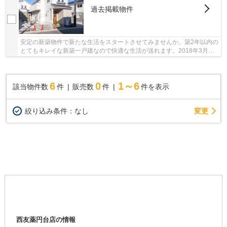
過去掲載物件
安定の新築物件で新たな生活をスタートさせてみませんか。築2年以内の
とてもキレイな新築一戸建なので快適な生活が送れます。2018年3月築
のコチラの物件は、落ち着きのある室内が魅力...
6
0
1～6
該当物件数
件
販売数
件
件を表示
変更
絞り込み条件：
なし
西友薬円台店の情報