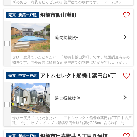
ズのある、内装もピカピカの新築戸建ての物件です。 アトムステーシ
ョンへのお問い合わせは047-470-8880からお待...
船橋市飯山満町
売買 | 新築一戸建
過去掲載物件
ぜひ一度見ていただきたい、「船橋市飯山満町」です。地盤調査済みの
物件です。内外装共に綺麗な新築戸建ての物件はいかがでしょうか。駅
まで徒歩15分でアクセス可能です。東葉高速鉄...
アトムセレクト船橋市薬円台5丁目中古戸建
売買 | 中古一戸建
過去掲載物件
ぜひ一度見ていただきたい、「アトムセレクト船橋市薬円台5丁目中古戸
建」です。セブン-イレブン船橋薬円台駅前店が396mにある物件です。
経済的なメリットも大きい、中古の戸建て物件...
船橋市田喜野井５丁目Ｂ号棟
売買 | 新築一戸建