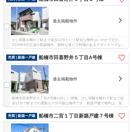
過去掲載物件
少し喧騒を離れて駅まで徒歩12分という駅近な物件はいかがですか。
2019年6月完成の新築物件。独特な造りで特徴のあるデザイナーズなら
楽しい気分になれます。築年数にもこだわりのある...
船橋市田喜野井５丁目A号棟
売買 | 新築一戸建
過去掲載物件
船橋市田喜野井５丁目A号棟の詳しい情報。少し喧騒を離れて駅まで徒
歩12分で駅までの通勤も十分可能な物件です。新築戸建て物件は、室内
も清潔感があり、清々しい環境です。地盤が弱い...
船橋市二宮１丁目新築戸建７号棟
売買 | 新築一戸建