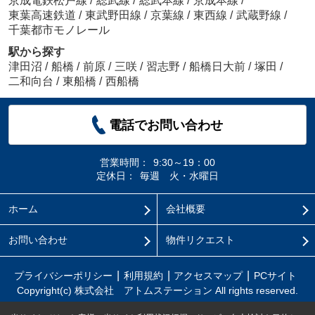
京成電鉄松戸線
/
総武線
/
総武本線
/
京成本線
/
東葉高速鉄道
/
東武野田線
/
京葉線
/
東西線
/
武蔵野線
/
千葉都市モノレール
駅から探す
津田沼
/
船橋
/
前原
/
三咲
/
習志野
/
船橋日大前
/
塚田
/
二和向台
/
東船橋
/
西船橋
電話でお問い合わせ
営業時間：
9:30～19：00
定休日：
毎週 火・水曜日
ホーム
会社概要
お問い合わせ
物件リクエスト
プライバシーポリシー
利用規約
アクセスマップ
PCサイト
Copyright(c) 株式会社 アトムステーション All rights reserved.