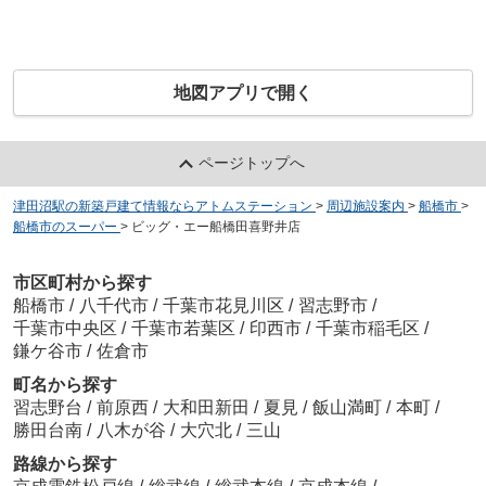
地図アプリで開く
ページトップへ
津田沼駅の新築戸建て情報ならアトムステーション
>
周辺施設案内
>
船橋市
>
船橋市のスーパー
>
ビッグ・エー船橋田喜野井店
市区町村から探す
船橋市
/
八千代市
/
千葉市花見川区
/
習志野市
/
千葉市中央区
/
千葉市若葉区
/
印西市
/
千葉市稲毛区
/
鎌ケ谷市
/
佐倉市
町名から探す
習志野台
/
前原西
/
大和田新田
/
夏見
/
飯山満町
/
本町
/
勝田台南
/
八木が谷
/
大穴北
/
三山
路線から探す