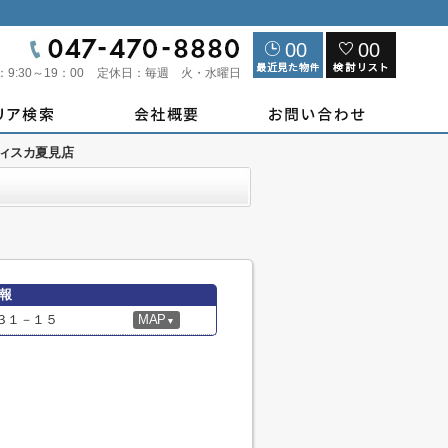
00
00
：
9:30～19：00
定休日：
毎週 火・水曜日
ィスカ夏見店
報
３１－１５
MAP
▼