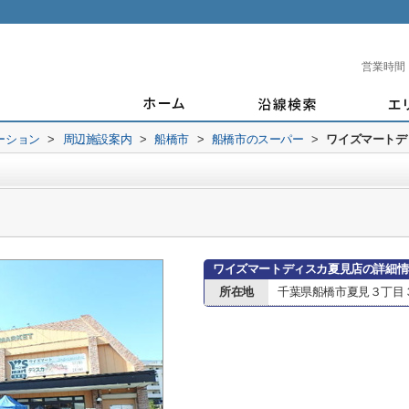
営業時間
ーション
>
周辺施設案内
>
船橋市
>
船橋市のスーパー
>
ワイズマートデ
ワイズマートディスカ夏見店の詳細情
所在地
千葉県船橋市夏見３丁目