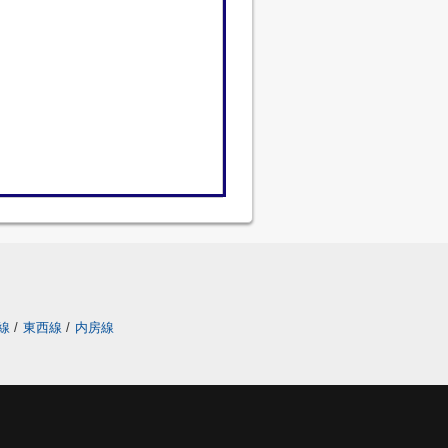
線
/
東西線
/
内房線