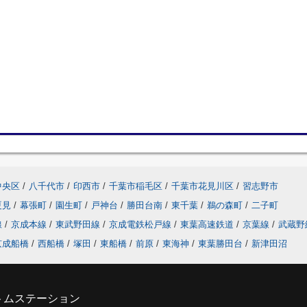
中央区
/
八千代市
/
印西市
/
千葉市稲毛区
/
千葉市花見川区
/
習志野市
夏見
/
幕張町
/
園生町
/
戸神台
/
勝田台南
/
東千葉
/
鵜の森町
/
二子町
線
/
京成本線
/
東武野田線
/
京成電鉄松戸線
/
東葉高速鉄道
/
京葉線
/
武蔵野
京成船橋
/
西船橋
/
塚田
/
東船橋
/
前原
/
東海神
/
東葉勝田台
/
新津田沼
トムステーション