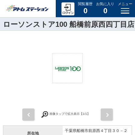
閲覧履歴
お気に入り
メニュー
0
0
ローソンストア100 船橋前原西四丁目店
前
次
画像タップで拡大表示【
1
/1】
千葉県船橋市前原西４丁目３０－２
所在地