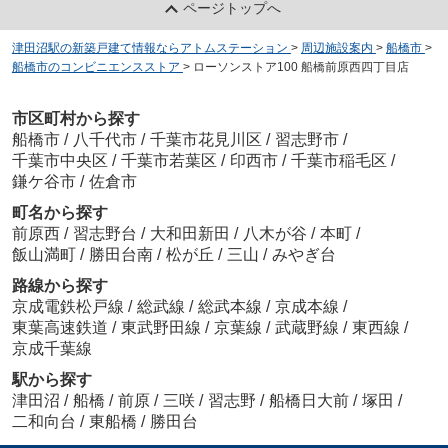
ページトップへ
津田沼駅の新築戸建て情報ならアトムステーション
>
周辺施設案内
>
船橋市
>
船橋市のコンビニエンスストア
>
ローソンストア100 船橋前原西四丁目店
市区町村から探す
船橋市
/
八千代市
/
千葉市花見川区
/
習志野市
/
千葉市中央区
/
千葉市若葉区
/
印西市
/
千葉市稲毛区
/
鎌ケ谷市
/
佐倉市
町名から探す
前原西
/
習志野台
/
大和田新田
/
八木が谷
/
本町
/
飯山満町
/
勝田台南
/
松が丘
/
三山
/
みやぎ台
路線から探す
京成電鉄松戸線
/
総武線
/
総武本線
/
京成本線
/
東葉高速鉄道
/
東武野田線
/
京葉線
/
武蔵野線
/
東西線
/
京成千葉線
駅から探す
津田沼
/
船橋
/
前原
/
三咲
/
習志野
/
船橋日大前
/
塚田
/
二和向台
/
東船橋
/
勝田台