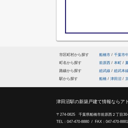
市区町村から探す
船橋市
/
千葉市
町名から探す
前原西
/
本町
/
路線から探す
総武線
/
総武本
駅から探す
船橋
/
津田沼
/
津田沼駅の新築戸建て情報ならア
〒274-0825 千葉県船橋市前原西２丁目3
TEL：047-470-8880 / FAX：047-470-8881