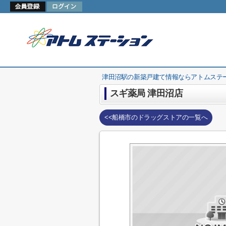
津田沼駅の新築戸建て情報ならアトムステ
スギ薬局 津田沼店
<<船橋市のドラッグストアの一覧へ