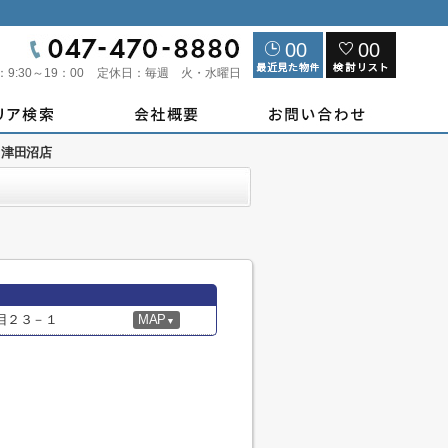
00
00
：
9:30～19：00
定休日：
毎週 火・水曜日
 津田沼店
目２３－１
MAP
▼