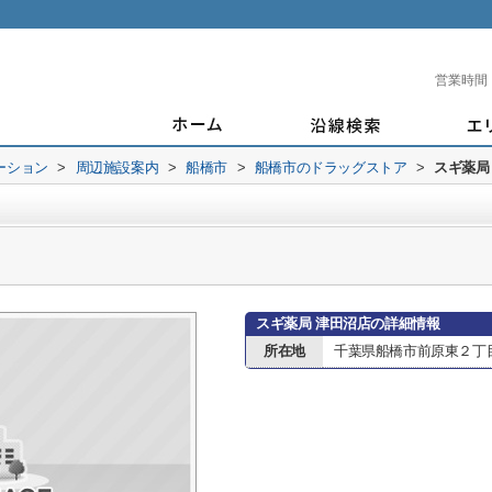
営業時間
ーション
>
周辺施設案内
>
船橋市
>
船橋市のドラッグストア
>
スギ薬局
スギ薬局 津田沼店の詳細情報
所在地
千葉県船橋市前原東２丁