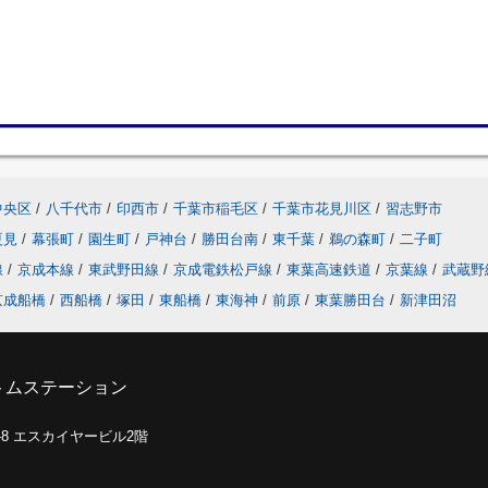
中央区
/
八千代市
/
印西市
/
千葉市稲毛区
/
千葉市花見川区
/
習志野市
夏見
/
幕張町
/
園生町
/
戸神台
/
勝田台南
/
東千葉
/
鵜の森町
/
二子町
線
/
京成本線
/
東武野田線
/
京成電鉄松戸線
/
東葉高速鉄道
/
京葉線
/
武蔵野
京成船橋
/
西船橋
/
塚田
/
東船橋
/
東海神
/
前原
/
東葉勝田台
/
新津田沼
トムステーション
0-8 エスカイヤービル2階